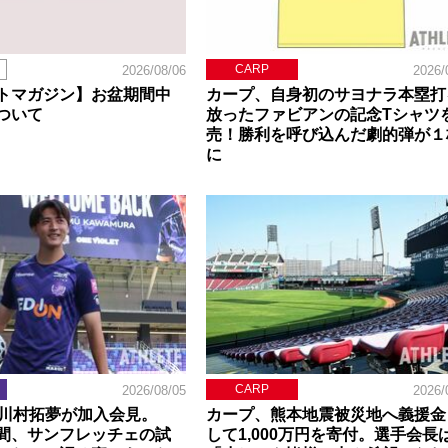
CARP
2026/08/06
2026/
トマガジン】お盆期間中
カープ、自身初のサヨナラ本塁打
ついて
放ったファビアンの記念Tシャツ
売！勝利を呼び込んだ劇的弾が１
に
CARP
2026/08/05
2026/
】川村拓夢が加入会見。
カープ、熊本地震被災地へ義援金
間、サンフレッチェの試
して1,000万円を寄付。選手会長