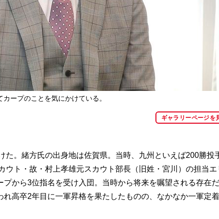
てカープのことを気にかけている。
ギャラリーページを
けた。緒方氏の出身地は佐賀県。当時、九州といえば200勝投
スカウト・故・村上孝雄元スカウト部長（旧姓・宮川）の担当エ
ープから3位指名を受け入団。当時から将来を嘱望される存在
われ高卒2年目に一軍昇格を果たしたものの、なかなか一軍定