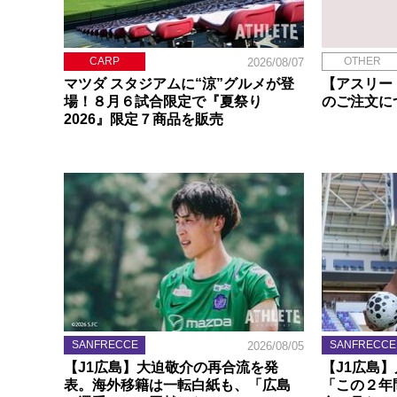
CARP
OTHER
2026/08/07
マツダ スタジアムに“涼”グルメが登
【アスリー
場！８月６試合限定で『夏祭り
のご注文に
2026』限定７商品を販売
SANFRECCE
SANFRECCE
2026/08/05
【J1広島】大迫敬介の再合流を発
【J1広島
表。海外移籍は一転白紙も、「広島
「この２年