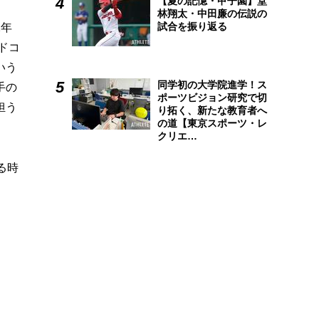
【夏の記憶・甲子園】堂
林翔太・中田廉の伝説の
試合を振り返る
2年
ドコ
いう
同学初の大学院進学！ス
手の
ポーツビジョン研究で切
担う
り拓く、新たな教育者へ
の道【東京スポーツ・レ
クリエ…
る時
智