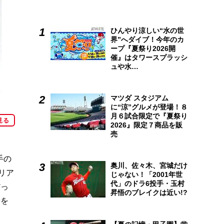
ひんやり涼しい“水の世
界”へダイブ！今年のカ
ープ『夏祭り2026開
催』はタワースプラッシ
ュや水…
マツダ スタジアム
に“涼”グルメが登場！８
月６試合限定で『夏祭り
見る
2026』限定７商品を販
売
手の
奥川、佐々木、宮城だけ
リア
じゃない！「2001年世
代」のドラ6投手・玉村
だっ
昇悟のブレイクは近い!?
着を