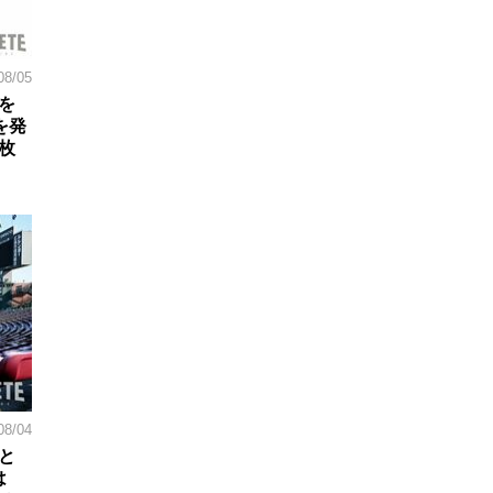
08/05
を
を発
枚
08/04
と
は