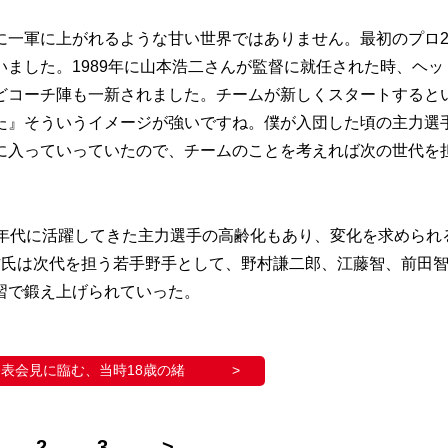
に一軍に上がれるような甘い世界ではありません。最初のプロ
ました。1989年に山本浩二さんが監督に就任された時、ヘッ
どコーチ陣も一新されました。チームが新しくスタートすると
た』そういうイメージが強いですね。僕が入団した頃の主力選
に入っていっていたので、チームのことを考えれば次の世代を
年代に活躍してきた主力選手の高齢化もあり、変化を求められ
方氏は次代を担う若手野手として、野村謙二郎、江藤智、前田
習で鍛え上げられていった。
表会見に臨む、当時18歳の緒
2
3