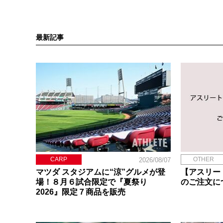
最新記事
CARP
OTHER
2026/08/07
マツダ スタジアムに“涼”グルメが登
【アスリー
場！８月６試合限定で『夏祭り
のご注文に
2026』限定７商品を販売