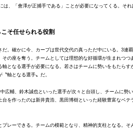
には、「會澤が正捕手である」ことが必要になってくる。それ
らこそ任せられる役割
だ。確かに今、カープは世代交代の真っただ中にいる。3連
、その座を奪う。チームとしては理想的な好循環が生まれつつ
る軸となる選手が必要になる。若さはチームに勢いをもたらす
が〝軸となる選手〟だ。
中広輔、鈴木誠也といった選手が次々と台頭し、チームに勢
土台を作ったのは新井貴浩、黒田博樹といった経験豊富なベテ
プレーできる。チームの模範となり、精神的支柱となる。そ