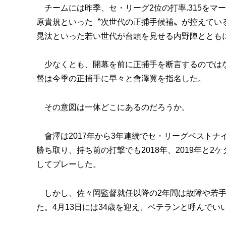
チームには昨季、セ・リーグ2位の打率.315をマ
原貴規といった〝次世代の正捕手候補〟が控えてい
晃汰といった若い世代が台頭を見せる内野陣ととも
少なくとも、開幕を前に正捕手を断言するのではな
督は今季の正捕手に早々と會澤翼を指名した。
その意図は一体どこにあるのだろうか。
會澤は2017年から3年連続でセ・リーグベストナ
勝ち取り、持ち前の打撃でも2018年、2019年と
してプレーした。
しかし、佐々岡監督就任以降の2年間は故障や若手の
た。4月13日には34歳を迎え、ベテランと呼んで