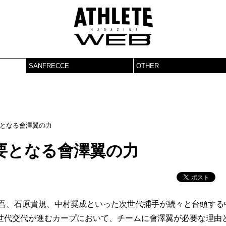
SANFRECCE
OTHER
となる會澤翼の力
要となる會澤翼の力
将吾、石原貴規、中村奨成といった次世代捕手が続々と台頭する
世代交代が進むカープにおいて、チームに會澤翼が必要な理由