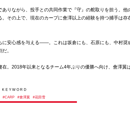
ありながら、投手との共同作業で『守』の舵取りを担う。他
る。その上で、現在のカープに會澤以上の経験を持つ捕手は存
に安心感を与える――。これは坂倉にも、石原にも、中村奨
割だ。
。2018年以来となるチーム4年ぶりの優勝へ向け、會澤翼
KEYWORD
#
CARP
#
會澤翼
#
花田雪