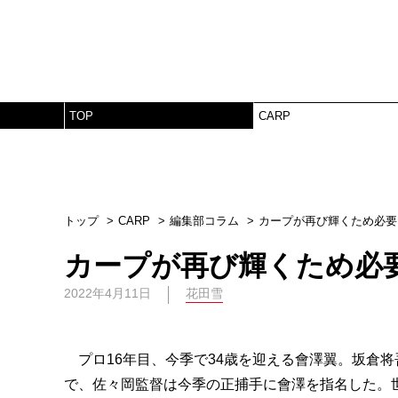
TOP
CARP
トップ
CARP
編集部コラム
カープが再び輝くため必要
カープが再び輝くため必
2022年4月11日
花田雪
プロ16年目、今季で34歳を迎える會澤翼。坂倉
で、佐々岡監督は今季の正捕手に會澤を指名した。