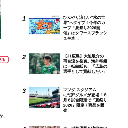
ひんやり涼しい“水の世
界”へダイブ！今年のカ
ープ『夏祭り2026開
催』はタワースプラッシ
ュや水…
【J1広島】大迫敬介の
見る
再合流を発表。海外移籍
は一転白紙も、「広島の
選手として貢献したい」
マツダ スタジアム
に“涼”グルメが登場！８
月６試合限定で『夏祭り
2026』限定７商品を販
売
か。