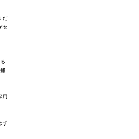
まだ
がセ
去
いる
正捕
起用
はず