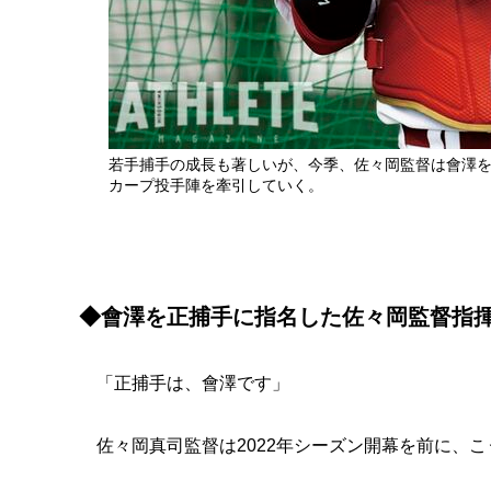
若手捕手の成長も著しいが、今季、佐々岡監督は會澤を
カープ投手陣を牽引していく。
◆會澤を正捕手に指名した佐々岡監督指
「正捕手は、會澤です」
佐々岡真司監督は2022年シーズン開幕を前に、