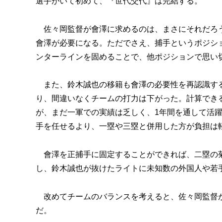
選手がいて初めて、『世代交代』は完結する。
佐々岡監督が會澤に求めるのは、まさにそれだろう
會澤が必要になる。ただでさえ、捕手というポジシ
ンターラインを固めることで、他ポジションで思い
また、鈴木誠也の移籍も會澤の必要性を再認識する
り、間違いなくチームの打力は下がった。計算でき
が、まだ一軍での実績は乏しく、1年間を通して活
手を任せるより、一塁や三塁と併用した方が負担は
會澤を正捕手に固定することができれば、二塁の菊
し、鈴木誠也が抜けたライトに未知数の外国人や若手
改めてチームのバランスを考えると、佐々岡監督が
だ。