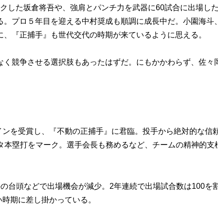
ークした坂倉将吾や、強肩とパンチ力を武器に60試合に出場し
る。プロ５年目を迎える中村奨成も順調に成長中だ。小園海斗
に、『正捕手』も世代交代の時期が来ているように思える。
く競争させる選択肢もあったはずだ。にもかかわらず、佐々
インを受賞し、『不動の正捕手』に君臨。投手から絶対的な信
2ケタ本塁打をマーク。選手会長も務めるなど、チームの精神的支
台頭などで出場機会が減少。2年連続で出場試合数は100を
いい時期に差し掛かっている。