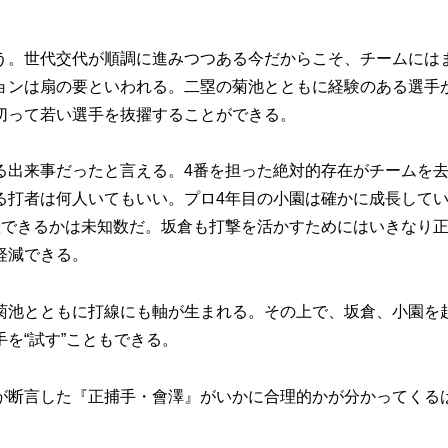
。世代交代が順調に進みつつある今だからこそ、チームには
ョンは扇の要といわれる。二塁の菊池とともに経験のある選手
切って若い選手を抜擢することができる。
出来事だったと言える。4番を担った絶対的存在がチームを
る打者は何人いてもいい。プロ4年目の小園は確かに成長して
躍できるかは未知数だ。坂倉も打撃を活かすためにはいきなり
軽減できる。
池とともに打線にも軸が生まれる。その上で、坂倉、小園を
を“試す”こともできる。
断言した『正捕手・會澤』がいかに合理的かが分かってくる