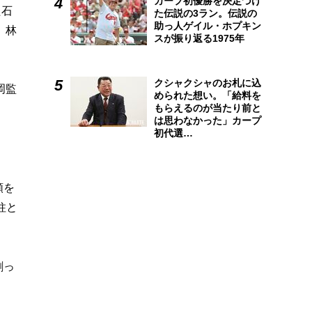
カープ初優勝を決定づけ
た石
た伝説の3ラン。伝説の
助っ人ゲイル・ホプキン
、林
スが振り返る1975年
クシャクシャのお札に込
岡監
められた想い。「給料を
もらえるのが当たり前と
は思わなかった」カープ
初代選…
頼を
柱と
割っ