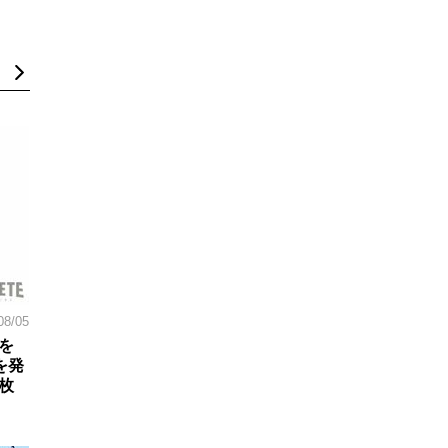
08/05
を
を発
枚