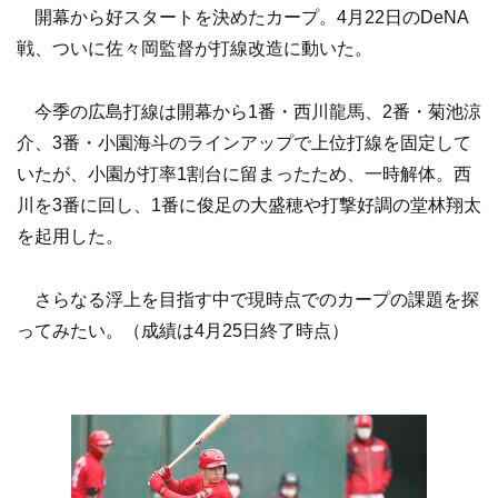
開幕から好スタートを決めたカープ。4月22日のDeNA
戦、ついに佐々岡監督が打線改造に動いた。
今季の広島打線は開幕から1番・西川龍馬、2番・菊池涼
介、3番・小園海斗のラインアップで上位打線を固定して
いたが、小園が打率1割台に留まったため、一時解体。西
川を3番に回し、1番に俊足の大盛穂や打撃好調の堂林翔太
を起用した。
さらなる浮上を目指す中で現時点でのカープの課題を探
ってみたい。（成績は4月25日終了時点）