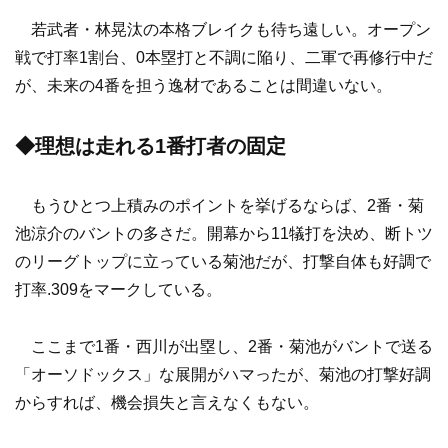
若武者・林晃汰の本格ブレイクも待ち遠しい。オープン
戦で打率1割台、0本塁打と不調に陥り、二軍で再修行中だ
が、未来の4番を担う逸材であることは間違いない。
◆理想は走れる1番打者の固定
もうひとつ上積みのポイントを挙げるならば、2番・菊
池涼介のバントの多さだ。開幕から11犠打を決め、断トツ
のリーグトップに立っている菊池だが、打撃自体も好調で
打率.309をマークしている。
ここまで1番・西川が出塁し、2番・菊池がバントで送る
「オーソドックス」な展開がハマったが、菊池の打撃好調
からすれば、機会損失と言えなくもない。