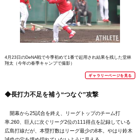
4月23日のDeNA戦で今季初めて1番で起用され結果を残した堂林
翔太（今年の春季キャンプで撮影）
ギャラリーページを見る
◆長打力不足を補う“つなぐ”攻撃
開幕から25試合を終え、リーグトップのチーム打
率.260、巨人に次ぐリーグ2位の111得点を記録している
広島打線だが、本塁打数はリーグ最少の8本。やはり鈴木
誠也の穴を埋め切れていないように見える。