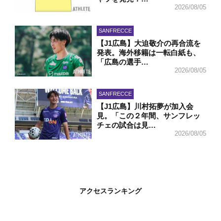
2026/08/05
SANFRECCE
【J1広島】大迫敬介の再合流を
発表。海外移籍は一転白紙も、
「広島の選手…
2026/08/05
SANFRECCE
【J1広島】川村拓夢が加入会
見。「この２年間、サンフレッ
チェの試合は見…
2026/08/05
アクセスランキング