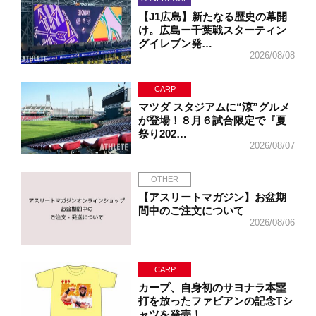
【J1広島】新たなる歴史の幕開
け。広島ー千葉戦スターティン
グイレブン発…
2026/08/08
CARP
マツダ スタジアムに“涼”グルメ
が登場！８月６試合限定で『夏
祭り202…
2026/08/07
OTHER
【アスリートマガジン】お盆期
間中のご注文について
2026/08/06
CARP
カープ、自身初のサヨナラ本塁
打を放ったファビアンの記念Tシ
ャツを発売！…