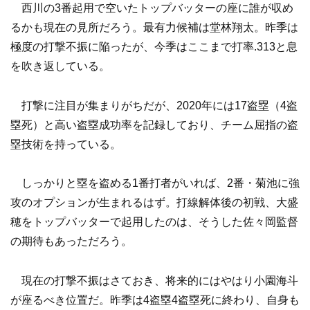
西川の3番起用で空いたトップバッターの座に誰が収め
るかも現在の見所だろう。最有力候補は堂林翔太。昨季は
極度の打撃不振に陥ったが、今季はここまで打率.313と息
を吹き返している。
打撃に注目が集まりがちだが、2020年には17盗塁（4盗
塁死）と高い盗塁成功率を記録しており、チーム屈指の盗
塁技術を持っている。
しっかりと塁を盗める1番打者がいれば、2番・菊池に強
攻のオプションが生まれるはず。打線解体後の初戦、大盛
穂をトップバッターで起用したのは、そうした佐々岡監督
の期待もあっただろう。
現在の打撃不振はさておき、将来的にはやはり小園海斗
が座るべき位置だ。昨季は4盗塁4盗塁死に終わり、自身も