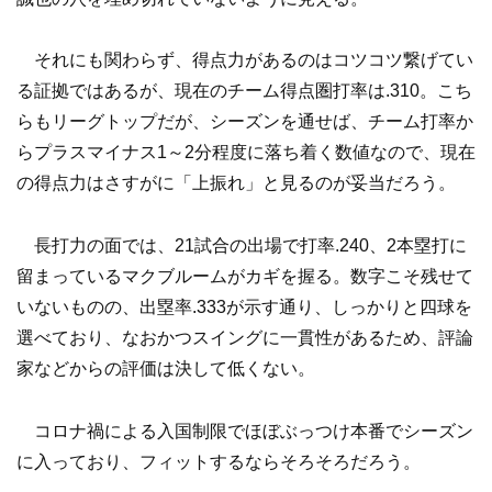
それにも関わらず、得点力があるのはコツコツ繋げてい
る証拠ではあるが、現在のチーム得点圏打率は.310。こち
らもリーグトップだが、シーズンを通せば、チーム打率か
らプラスマイナス1～2分程度に落ち着く数値なので、現在
の得点力はさすがに「上振れ」と見るのが妥当だろう。
長打力の面では、21試合の出場で打率.240、2本塁打に
留まっているマクブルームがカギを握る。数字こそ残せて
いないものの、出塁率.333が示す通り、しっかりと四球を
選べており、なおかつスイングに一貫性があるため、評論
家などからの評価は決して低くない。
コロナ禍による入国制限でほぼぶっつけ本番でシーズン
に入っており、フィットするならそろそろだろう。