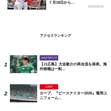
７月18日から…
2026/08/04
アクセスランキング
SANFRECCE
【J1広島】大迫敬介の再合流を発表。海
外移籍は一転…
CARP
カープ、『ピースナイター2026』着用ユ
ニフォーム…