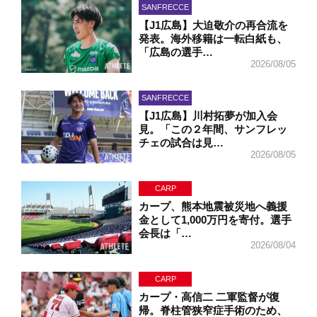
SANFRECCE
【J1広島】大迫敬介の再合流を
発表。海外移籍は一転白紙も、
「広島の選手…
2026/08/05
SANFRECCE
【J1広島】川村拓夢が加入会
見。「この２年間、サンフレッ
チェの試合は見…
2026/08/05
CARP
カープ、熊本地震被災地へ義援
金として1,000万円を寄付。選手
会長は「…
2026/08/04
CARP
カープ・高信二 二軍監督が復
帰。脊柱管狭窄症手術のため、