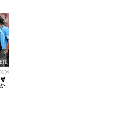
08/04
。脊
日か