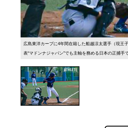
広島東洋カープに4年間在籍した船越涼太選手（現王
表“マドンナジャパン”でも主軸を務める日本の正捕手