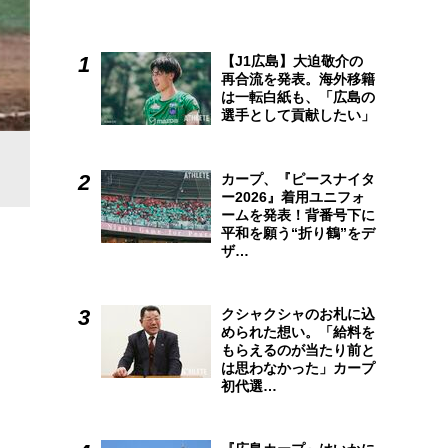
【J1広島】大迫敬介の
再合流を発表。海外移籍
は一転白紙も、「広島の
選手として貢献したい」
カープ、『ピースナイタ
ー2026』着用ユニフォ
ームを発表！背番号下に
平和を願う“折り鶴”をデ
ザ…
クシャクシャのお札に込
められた想い。「給料を
もらえるのが当たり前と
は思わなかった」カープ
初代選…