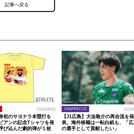
記事へ戻る
SANFRECCE
2026/08/05
2026/
身初のサヨナラ本塁打を
【J1広島】大迫敬介の再合流を発
ビアンの記念Tシャツを発
表。海外移籍は一転白紙も、「広
呼び込んだ劇的弾が１枚
の選手として貢献したい」