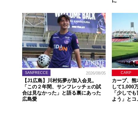
に
SANFRECCE
CARP
2026/08/05
【J1広島】川村拓夢が加入会見。
カープ、熊
「この２年間、サンフレッチェの試
して1,00
合は見なかった」と語る裏にあった
「少しでも
広島愛
よう」とコ