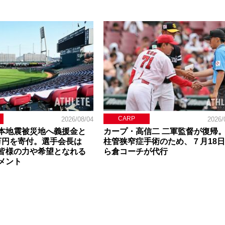
CARP
2026/08/04
2026/
本地震被災地へ義援金と
カープ・高信二 二軍監督が復帰
0万円を寄付。選手会長は
柱管狭窄症手術のため、７月18
皆様の力や希望となれる
ら倉コーチが代行
メント