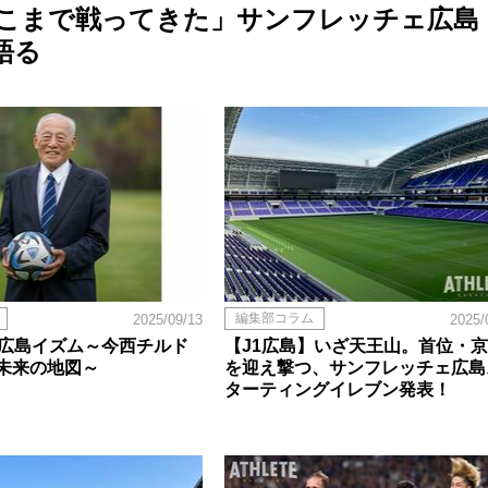
こまで戦ってきた」サンフレッチェ広島
語る
編集部コラム
2025/09/13
2025/
く広島イズム～今西チルド
【J1広島】いざ天王山。首位・
未来の地図～
を迎え撃つ、サンフレッチェ広島
ターティングイレブン発表！