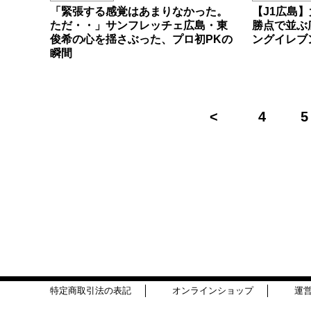
「緊張する感覚はあまりなかった。
【J1広島
ただ・・」サンフレッチェ広島・東
勝点で並ぶ
俊希の心を揺さぶった、プロ初PKの
ングイレブ
瞬間
4
5
特定商取引法の表記
オンラインショップ
運