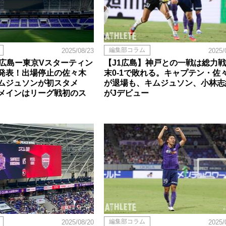
編集部コラム
2025/08/23
2025/
】広島ー東京Vスターティン
【J1広島】神戸との一戦は総力
発表！出場停止の佐々木
末0-1で敗れる。キャプテン・佐
ムジュソンが初スタメ
が退場も、キムジュソン、小林志
メインはリーグ戦初のス
がJデビュー
編集部コラム
2025/08/20
2025/