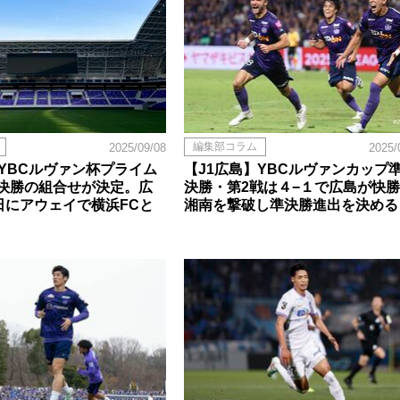
編集部コラム
2025/09/08
2025/
】YBCルヴァン杯プライム
【J1広島】YBCルヴァンカップ
決勝の組合せが決定。広
決勝・第2戦は４−１で広島が快
8日にアウェイで横浜FCと
湘南を撃破し準決勝進出を決める