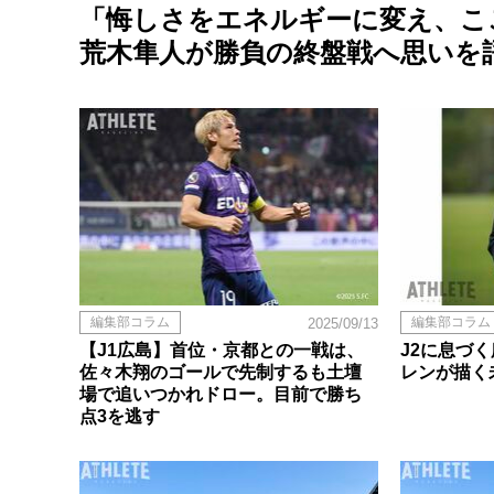
「悔しさをエネルギーに変え、こ
荒木隼人が勝負の終盤戦へ思いを
編集部コラム
編集部コラム
2025/09/13
【J1広島】首位・京都との一戦は、
J2に息づ
佐々木翔のゴールで先制するも土壇
レンが描く
場で追いつかれドロー。目前で勝ち
点3を逃す