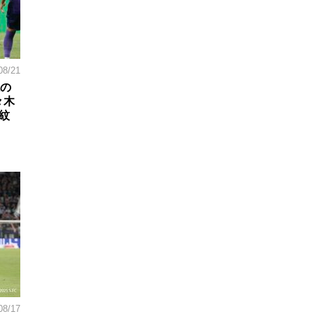
08/21
戦の
々木
紋
08/17