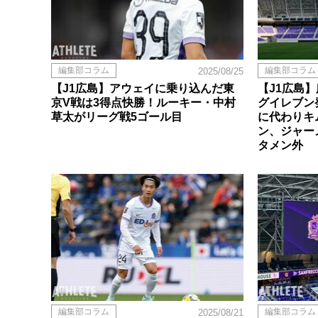
編集部コラム
編集部コラム
2025/08/25
【J1広島】アウェイに乗り込んだ東
【J1広島
京V戦は3得点快勝！ルーキー・中村
グイレブン
草太がリーグ戦5ゴール目
に代わりキ
ン、ジャー
タメン外
編集部コラム
編集部コラム
2025/08/21