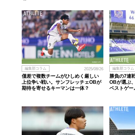
編集部コラム
編集部コラム
2025/08/26
僅差で複数チームがひしめく厳しい
勝負の7連
上位争い戦い。サンフレッチェOBが
OBが選ぶ
期待を寄せるキーマンは一体？
ベストゲー