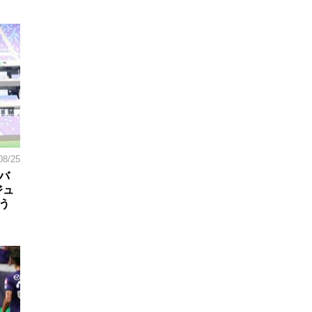
08/25
バ
ジュ
う