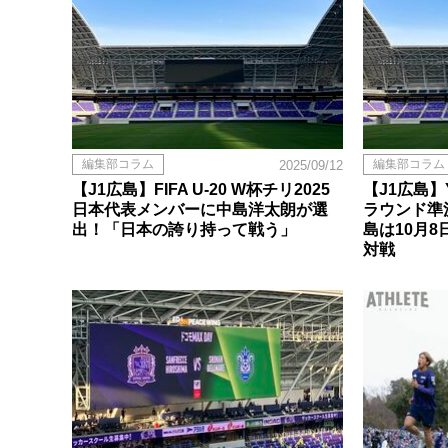
編集部コラム
編集部コラム
2025/09/12
【J1広島】FIFA U-20 W杯チリ2025
【J1広島
日本代表メンバーに中島洋太朗が選
ラウンド準
出！「日本の誇り持って戦う」
島は10月
対戦