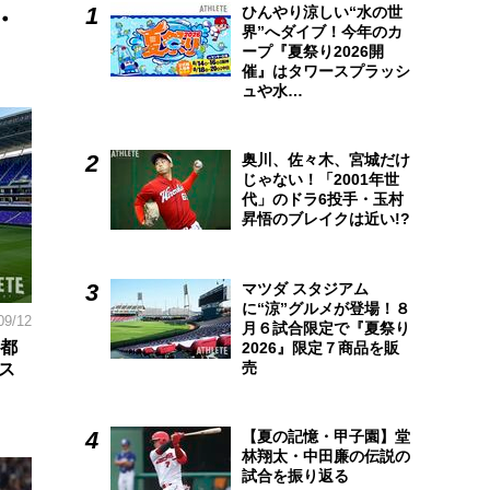
ひんやり涼しい“水の世
・
界”へダイブ！今年のカ
ープ『夏祭り2026開
催』はタワースプラッシ
ュや水…
奥川、佐々木、宮城だけ
じゃない！「2001年世
代」のドラ6投手・玉村
昇悟のブレイクは近い!?
マツダ スタジアム
に“涼”グルメが登場！８
09/12
月６試合限定で『夏祭り
京都
2026』限定７商品を販
売
ス
【夏の記憶・甲子園】堂
林翔太・中田廉の伝説の
試合を振り返る