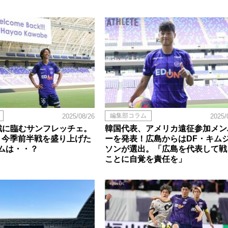
編集部コラム
2025/08/26
2025/
戦に臨むサンフレッチェ。
韓国代表、アメリカ遠征参加メン
、今季前半戦を盛り上げた
ーを発表！広島からはDF・キム
ムは・・？
ソンが選出。「広島を代表して戦
ことに自覚を責任を」