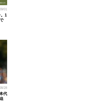
09/01
ー。1
で
08/28
日本代
迫