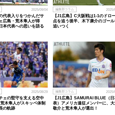
編集部コラム
2025/09/04
2025/
の代表入りをつかんだサ
【J1広島】C大阪戦は1-1のドロ
ェ広島・荒木隼人が得
点を追う後半、木下康介のゴール
日本代表への思いを語る
追いつく
編集部コラム
2025/08/29
2025/
チェの堅守を支える空中
【J1広島】SAMURAI BLUE（
・荒木隼人がスキッベ体制
表）アメリカ遠征メンバーに、大
長の軌跡
敬介と荒木隼人が選出！