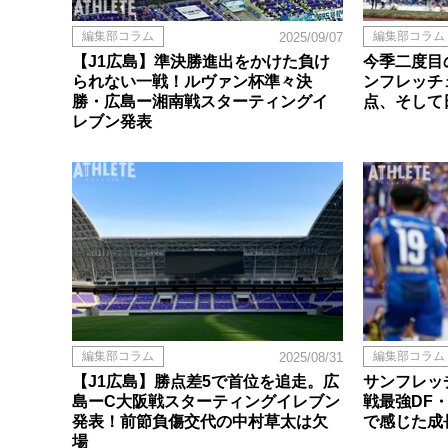
編集部コラム
編集部コラム
2025/09/07
【J1広島】準決勝進出をかけた負け
今季二度目
られない一戦！ルヴァン杯準々決
ンフレッチ
勝・広島ー湘南戦スターティングイ
点、そして
レブン発表
編集部コラム
編集部コラム
2025/08/31
【J1広島】勝点差5で首位を追走。広
サンフレッ
島ーC大阪戦スターティングイレブン
戦最強DF
発表！前節負傷交代の中村草太は欠
で感じた成
場