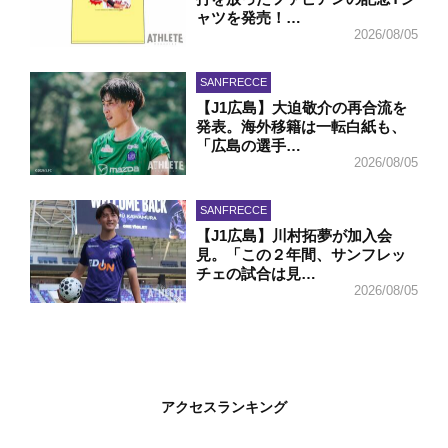
ャツを発売！…
2026/08/05
SANFRECCE
【J1広島】大迫敬介の再合流を
発表。海外移籍は一転白紙も、
「広島の選手…
2026/08/05
SANFRECCE
【J1広島】川村拓夢が加入会
見。「この２年間、サンフレッ
チェの試合は見…
2026/08/05
アクセスランキング