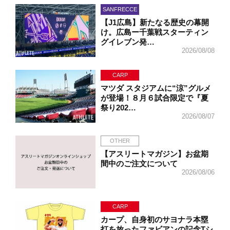
SANFRECCE
【J1広島】新たなる歴史の幕開
け。広島ー千葉戦スターティン
グイレブン発…
2026/08/08
CARP
マツダ スタジアムに“涼”グルメ
が登場！８月６試合限定で『夏
祭り202…
2026/08/07
OTHER
【アスリートマガジン】お盆期
間中のご注文について
2026/08/06
CARP
カープ、自身初のサヨナラ本塁
打を放ったファビアンの記念Tシ