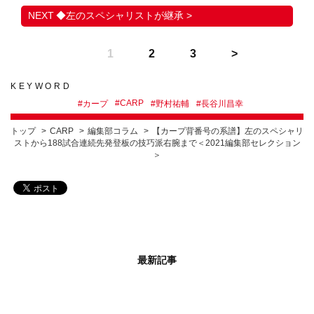
​◆左のスペシャリストが継承 >
1
2
3
KEYWORD
#
CARP
#
カープ
#
野村祐輔
#
長谷川昌幸
トップ
CARP
編集部コラム
【カープ背番号の系譜】左のスペシャリ
ストから188試合連続先発登板の技巧派右腕まで＜2021編集部セレクション
＞
最新記事