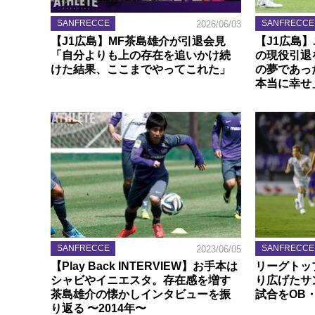
SANFRECCE
SANFRECCE
2026/06/03
【J1広島】MF茶島雄介が引退会見
【J1広島
「自分よりも上の存在を追いかけ続
の現役引退
けた結果、ここまでやってこれた」
の夢であっ
本当に幸せ
SANFRECCE
SANFRECCE
2023/06/05
【Play Back INTERVIEW】お手本は
リーグトッ
シャビやイニエスタ。存在感を増す
り広げたサ
茶島雄介の懐かしインタビューを振
試合をOB
り返る 〜2014年〜