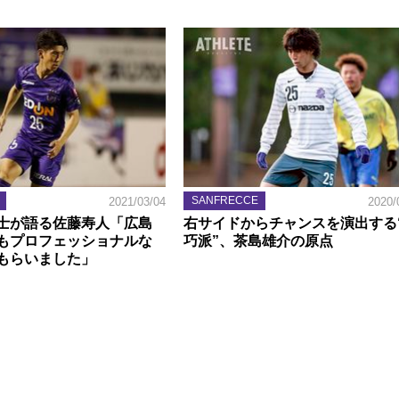
SANFRECCE
2021/03/04
2020/
士が語る佐藤寿人「広島
右サイドからチャンスを演出する
もプロフェッショナルな
巧派”、茶島雄介の原点
もらいました」