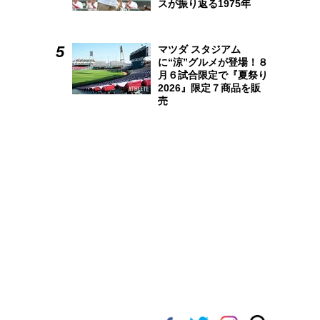
スが振り返る1975年
マツダ スタジアム
に“涼”グルメが登場！８
月６試合限定で『夏祭り
2026』限定７商品を販
売