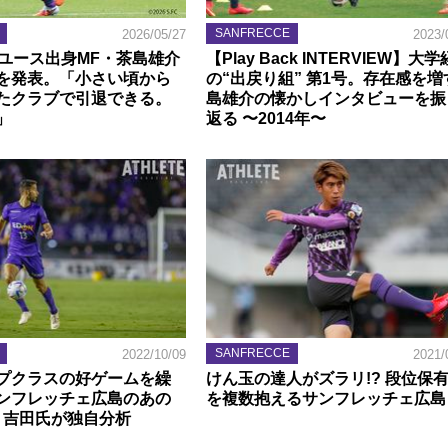
SANFRECCE
2026/05/27
2023/
】ユース出身MF・茶島雄介
【Play Back INTERVIEW】大
を発表。「小さい頃から
の“出戻り組” 第1号。存在感を増
たクラブで引退できる。
島雄介の懐かしインタビューを振
」
返る 〜2014年〜
SANFRECCE
2022/10/09
2021/
プクラスの好ゲームを繰
けん玉の達人がズラリ!? 段位保
ンフレッチェ広島のあの
を複数抱えるサンフレッチェ広島
・吉田氏が独自分析