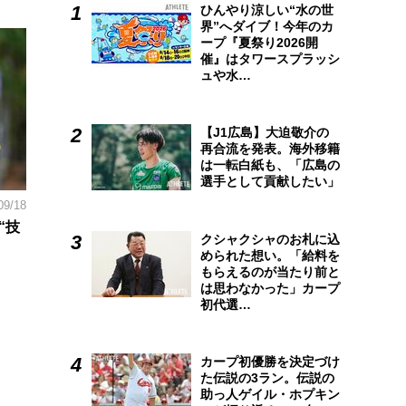
ひんやり涼しい“水の世
界”へダイブ！今年のカ
ープ『夏祭り2026開
催』はタワースプラッシ
ュや水…
【J1広島】大迫敬介の
再合流を発表。海外移籍
は一転白紙も、「広島の
選手として貢献したい」
09/18
“技
クシャクシャのお札に込
められた想い。「給料を
もらえるのが当たり前と
は思わなかった」カープ
初代選…
カープ初優勝を決定づけ
た伝説の3ラン。伝説の
助っ人ゲイル・ホプキン