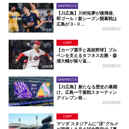
SANFRECCE
【J1広島】川村拓夢が復帰後、
即ゴール！新シーズン開幕戦は
広島が３−０…
2026/08/10
CARP
【カープ選手と高校野球】ブル
ペンを支えるタフネス左腕・森
浦大輔が振り返…
2026/08/10
SANFRECCE
【J1広島】新たなる歴史の幕開
け。広島ー千葉戦スターティン
グイレブン発…
2026/08/08
CARP
マツダ スタジアムに“涼”グルメ