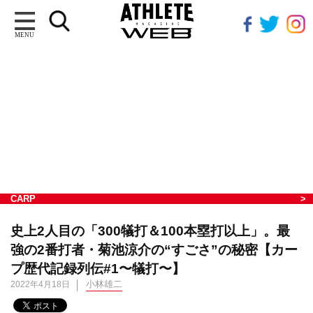
MENU
CARP
史上2人目の「300犠打＆100本塁打以上」。最
強の2番打者・菊池涼介の“すごさ”の秘密【カー
プ歴代記録列伝#1〜犠打〜】
小林雄二
2022年4月18日