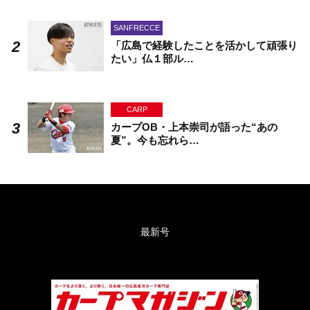
SANFRECCE
「広島で経験したことを活かして頑張り
たい」仏１部ル…
CARP
カープOB・上本崇司が語った“あの
夏”。今も忘れら…
最新号