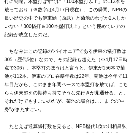
打に到達。本塁打はすでに「100本塁打以上」の112本を
放っており（※数字は4月17日現在）、この瞬間、NPBの
長い歴史の中でも伊東勤（西武）と菊池のわずか2人しか
いない「300犠打＆100本塁打以上」という極めてレアの
記録が成立したのだ。
ちなみにこの記録の“パイオニア”である伊東の犠打数は
305（歴代5位）なので、その記録も超えた（※4月17日時
点で306）。本塁打のほうはと言うと、伊東が156本で菊
池が112本。伊東のプロ在籍年数は22年、菊池は今年で11
年目だから、このまま年間ベースで本塁打を放てば、こち
らも伊東超えの期待も持てそうな先行きが見通せる。と、
それだけでもすごいのだが、菊池の場合はここまでの“中
身”がまたすごい。
たとえば通算犠打数を見ると、NPB歴代1位の川相昌弘