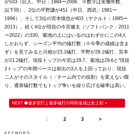
が533（巨人、中日：1984ー2006 ※数字は実働年数、
以下同）、2位の平野謙が451（中日、西武：1981ー
1996）、そして3位の宮本慎也が403（ヤクルト：1995ー
2013）、続く4位が現役の今宮健太（ソフトバンク：2011
ー2022）の330。菊池の上にはいるのはわずかにこの4人
しかおらず、シーズン平均の犠打数（※今季の成績は含ま
ず）を見てみると川相が23.1犠打、平野が28.1犠打、宮本
が21.2犠打。現役トップの今宮は29.7、菊池は29.6と“現役
2トップ”の年間ベースは前出の3人を上回っており、現役
二人がそのスタイル（・チーム内での役割）を変えない限
り、通算犠打数でもトップ争いを繰り広げる確率は高い。
◆最多安打と最多犠打の同時達成は史上初 >
1
2
3
KEYWORD