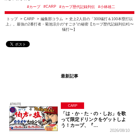
#
CARP
#
カープ
#
カープ歴代記録列伝
#
小林雄二
トップ
CARP
編集部コラム
史上2人目の「300犠打＆100本塁打以
上」。最強の2番打者・菊池涼介の“すごさ”の秘密【カープ歴代記録列伝#1〜
犠打〜】
最新記事
CARP
「は・か・た・の・しお」を歌
って限定ドリンクをゲットしよ
う！カープ、『…
2026/08/10