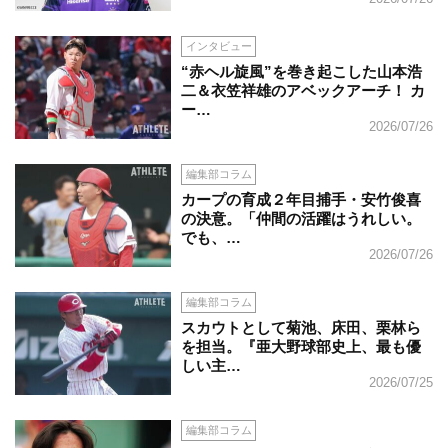
インタビュー
“赤ヘル旋風”を巻き起こした山本浩
二＆衣笠祥雄のアベックアーチ！ カ
ー…
2026/07/26
編集部コラム
カープの育成２年目捕手・安竹俊喜
の決意。「仲間の活躍はうれしい。
でも、…
2026/07/26
編集部コラム
スカウトとして菊池、床田、栗林ら
を担当。『亜大野球部史上、最も優
しい主…
2026/07/25
編集部コラム