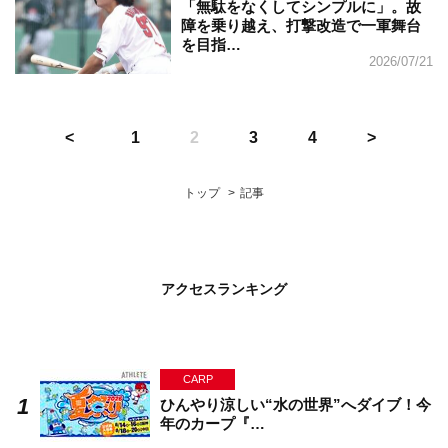
「無駄をなくしてシンプルに」。故
障を乗り越え、打撃改造で一軍舞台
を目指…
2026/07/21
1
2
3
4
トップ
記事
アクセスランキング
CARP
ひんやり涼しい“水の世界”へダイブ！今
年のカープ『…