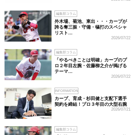
編集部コラム
外木場、菊池、東出・・・カープが
誇る奪三振・守備・犠打のスペシャ
リスト…
2026/07/22
編集部コラム
「やるべきことは明確」カープのプ
ロ２年目左腕・佐藤柳之介が掲げる
テーマ…
2026/07/22
INFORMATION
カープ、育成・杉田健と支配下選手
契約を締結！プロ３年目の大型右腕
2026/07/21
編集部コラム