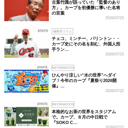
古葉竹識が語っていた「監督のあり
方」。カープを初優勝に導いた名将
の言葉
2026/07/23
編集部コラム
チェコ、ミンチー、バリントン・・
カープ史にその名を刻む、外国人投
手ラン…
2026/07/23
INFORMATION
ひんやり涼しい“水の世界”へダイ
ブ！今年のカープ『夏祭り2026開
催』…
2026/07/22
INFORMATION
本格的なお茶の世界をスタジアム
で。カープ、８月の中日戦で
『SOKO C…
2026/07/22