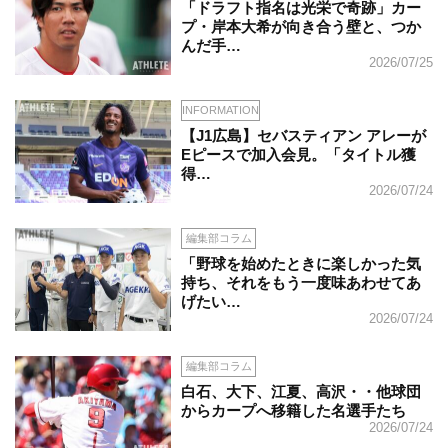
「ドラフト指名は光栄で奇跡」カー
プ・岸本大希が向き合う壁と、つか
んだ手…
2026/07/25
INFORMATION
【J1広島】セバスティアン アレーが
Eピースで加入会見。「タイトル獲
得…
2026/07/24
編集部コラム
「野球を始めたときに楽しかった気
持ち、それをもう一度味あわせてあ
げたい…
2026/07/24
編集部コラム
白石、大下、江夏、高沢・・他球団
からカープへ移籍した名選手たち
2026/07/24