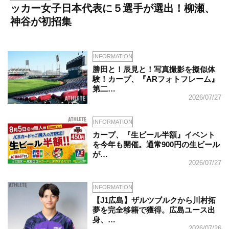
ッカー女子日本代表に５選手が選出！柳瀬、
神谷が初招集
INFORMATION
勝田と！辰見と！写真撮影を擬似体
験！カープ、『ARフォトフレーム』
第二…
2026/07/27
INFORMATION
カープ、『生ビール半額』イベント
を今年も開催。通常900円の生ビール
が…
2026/07/27
INFORMATION
【J1広島】ザルツブルクから川村拓
夢を完全移籍で獲得。広島ユース出
身、…
2026/07/26