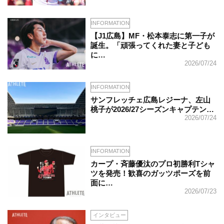
INFORMATION
【J1広島】MF・松本泰志に第一子が
誕生。「頑張ってくれた妻と子ども
に…
2026/07/24
INFORMATION
サンフレッチェ広島レジーナ、左山
桃子が2026/27シーズンキャプテン…
2026/07/24
INFORMATION
カープ・斉藤優汰のプロ初勝利Tシャ
ツを発売！歓喜のガッツポーズを前
面に…
2026/07/23
インタビュー