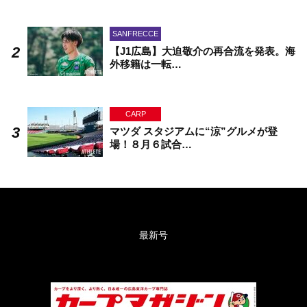
SANFRECCE
【J1広島】大迫敬介の再合流を発表。海
外移籍は一転…
CARP
マツダ スタジアムに“涼”グルメが登
場！８月６試合…
最新号