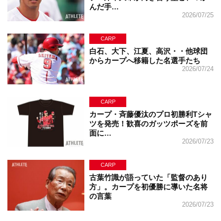
んだ手…
2026/07/25
CARP
白石、大下、江夏、高沢・・他球団
からカープへ移籍した名選手たち
2026/07/24
CARP
カープ・斉藤優汰のプロ初勝利Tシャ
ツを発売！歓喜のガッツポーズを前
面に…
2026/07/23
CARP
古葉竹識が語っていた「監督のあり
方」。カープを初優勝に導いた名将
の言葉
2026/07/23