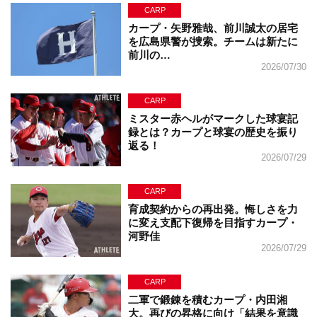
CARP
カープ・矢野雅哉、前川誠太の居宅
を広島県警が捜索。チームは新たに
前川の…
2026/07/30
CARP
ミスター赤ヘルがマークした球宴記
録とは？カープと球宴の歴史を振り
返る！
2026/07/29
CARP
育成契約からの再出発。悔しさを力
に変え支配下復帰を目指すカープ・
河野佳
2026/07/29
CARP
二軍で鍛錬を積むカープ・内田湘
大。再びの昇格に向け「結果を意識