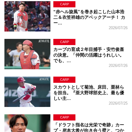
CARP
“赤ヘル旋風”を巻き起こした山本浩
二＆衣笠祥雄のアベックアーチ！ カ
ー…
2026/07/26
CARP
カープの育成２年目捕手・安竹俊喜
の決意。「仲間の活躍はうれしい。
でも、…
2026/07/26
CARP
スカウトとして菊池、床田、栗林ら
を担当。『亜大野球部史上、最も優
しい主…
2026/07/25
CARP
「ドラフト指名は光栄で奇跡」カー
プ・岸本大希が向き合う壁と、つか