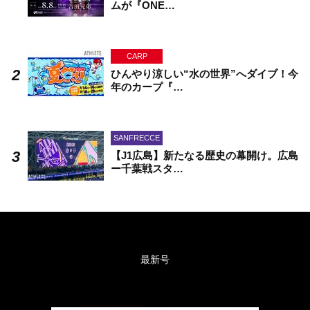
ムが『ONE…
CARP
ひんやり涼しい“水の世界”へダイブ！今
年のカープ『…
SANFRECCE
【J1広島】新たなる歴史の幕開け。広島
ー千葉戦スタ…
最新号