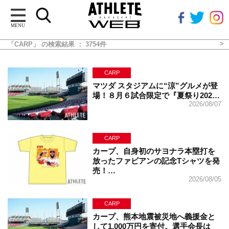
MENU
「CARP」 の検索結果 ： 3754件
CARP
マツダ スタジアムに“涼”グルメが登
場！８月６試合限定で『夏祭り202…
2026/08/07
CARP
カープ、自身初のサヨナラ本塁打を
放ったファビアンの記念Tシャツを発
売！…
2026/08/05
CARP
カープ、熊本地震被災地へ義援金と
して1,000万円を寄付。選手会長は