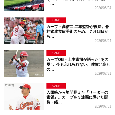
「…
2026/08/04
CARP
カープ・高信二 二軍監督が復帰。脊
柱管狭窄症手術のため、７月18日か
ら…
2026/08/04
CARP
カープOB・上本崇司が語った“あの
夏”。今も忘れられない、佐賀北高と
の…
2026/07/31
CARP
入団時から垣間見えた『リーダーの
素質』。カープを３連覇に導いた闘
将・緒…
2026/07/31