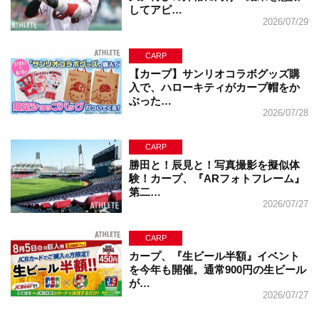
してアピ…
2026/07/29
CARP
【カープ】サンリオコラボグッズ購
入で、ハローキティがカープ帽をか
ぶった…
2026/07/28
CARP
勝田と！辰見と！写真撮影を擬似体
験！カープ、『ARフォトフレーム』
第二…
2026/07/27
CARP
カープ、『生ビール半額』イベント
を今年も開催。通常900円の生ビール
が…
2026/07/27