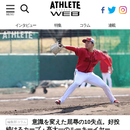
MENU
インタビュー
特集
コラム
連載
意識を変えた屈辱の10失点。好投
編集部コラム
続けるカープ・髙太一のルーキーイヤー