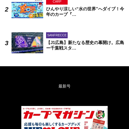
CARP
ひんやり涼しい“水の世界”へダイブ！今
年のカープ『…
SANFRECCE
【J1広島】新たなる歴史の幕開け。広島
ー千葉戦スタ…
最新号