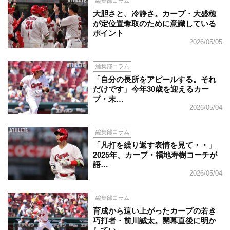
編集部コラム
大胆さと、冷静さ。カープ・大盛穂
が定位置奪取のために意識している
ポイント
2026/05/05
編集部コラム
「自分の長所をアピールする。それ
だけです」今年30歳を迎えるカー
プ・末…
2026/05/04
編集部コラム
「凡打を繰り返す表情を見て・・」
2025年、カープ・福地寿樹コーチが
語…
2026/05/04
編集部コラム
育成から這い上がったカープの若き
巧打者・前川誠太。開幕直後に明か