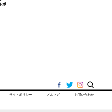
ルボ
サイトポリシー
メルマガ
お問い合わせ