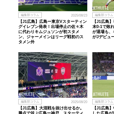
編集部コラム
編集部コラム
2025/08/23
【J1広島】広島ー東京Vスターティン
【J1広島
グイレブン発表！出場停止の佐々木
末0-1で
に代わりキムジュソンが初スタメ
が退場も、
ン、ジャーメインはリーグ戦初のス
がJデビュ
タメン外
編集部コラム
編集部コラム
2025/08/20
【J1広島】大混戦を抜け出せるか。
【J1広島
勝点で並ぶ広島ー神戸、スターティ
した広島が