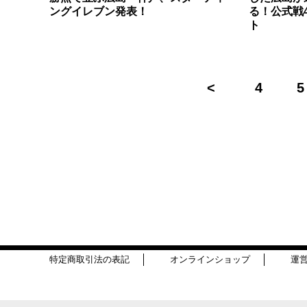
ングイレブン発表！
る！公式戦
ト
4
5
特定商取引法の表記
オンラインショップ
運