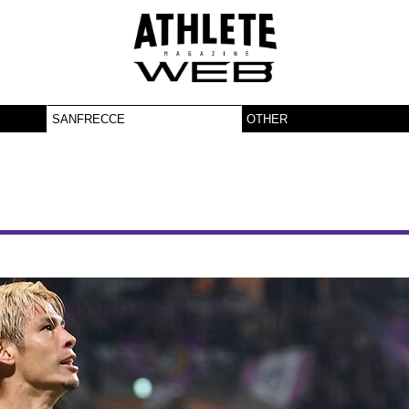
SANFRECCE
OTHER