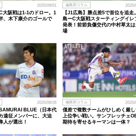
編集部コラム
2025/09/01
2025/
C大阪戦は1-1のドロー。1
【J1広島】勝点差5で首位を追走
半、木下康介のゴールで
島ーC大阪戦スターティングイレ
発表！前節負傷交代の中村草太は
場
編集部コラム
2025/08/28
2025/
SAMURAI BLUE（日本代
僅差で複数チームがひしめく厳し
カ遠征メンバーに、大迫
上位争い戦い。サンフレッチェO
隼人が選出！
期待を寄せるキーマンは一体？