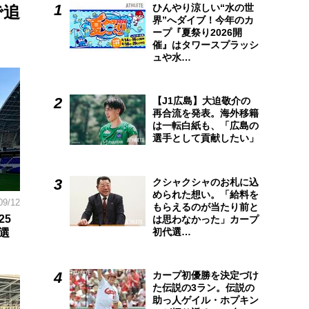
ひんやり涼しい“水の世
で追
界”へダイブ！今年のカ
ープ『夏祭り2026開
催』はタワースプラッシ
ュや水…
【J1広島】大迫敬介の
再合流を発表。海外移籍
は一転白紙も、「広島の
選手として貢献したい」
クシャクシャのお札に込
められた想い。「給料を
09/12
もらえるのが当たり前と
25
は思わなかった」カープ
初代選…
選
カープ初優勝を決定づけ
た伝説の3ラン。伝説の
助っ人ゲイル・ホプキン