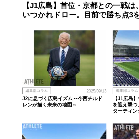
【J1広島】首位・京都との一戦
いつかれドロー。目前で勝ち点3
編集部コラム
編集部コラム
2025/09/13
J2に息づく広島イズム～今西チルド
【J1広島
レンが描く未来の地図～
を迎え撃つ
ターティン