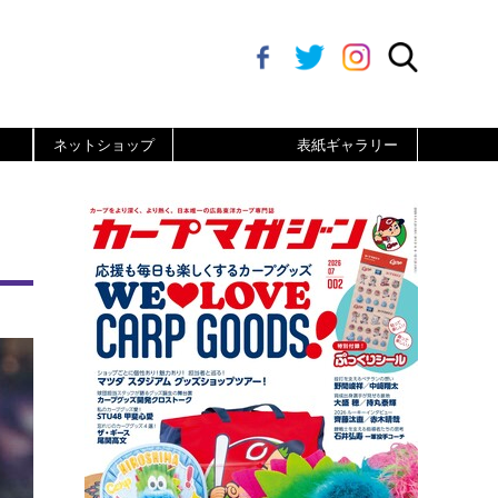
ネットショップ
表紙ギャラリー