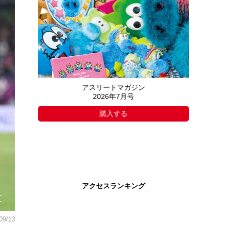
アスリートマガジン
2026年7月号
購入する
アクセスランキング
09/13