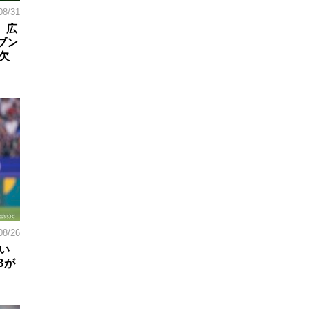
08/31
。広
ブン
欠
08/26
い
Bが