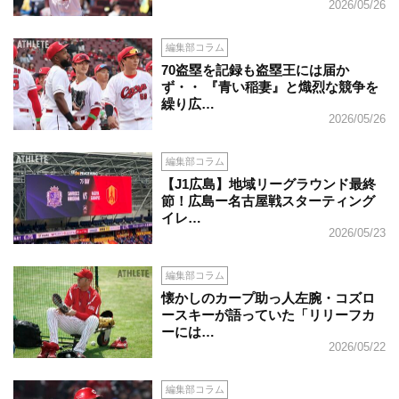
2026/05/26
編集部コラム
70盗塁を記録も盗塁王には届か
ず・・ 『青い稲妻』と熾烈な競争を
繰り広…
2026/05/26
編集部コラム
【J1広島】地域リーグラウンド最終
節！広島ー名古屋戦スターティング
イレ…
2026/05/23
編集部コラム
懐かしのカープ助っ人左腕・コズロ
ースキーが語っていた「リリーフカ
ーには…
2026/05/22
編集部コラム