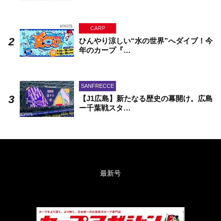
CARP
ひんやり涼しい“水の世界”へダイブ！今
年のカープ『…
SANFRECCE
【J1広島】新たなる歴史の幕開け。広島
ー千葉戦スタ…
最新号