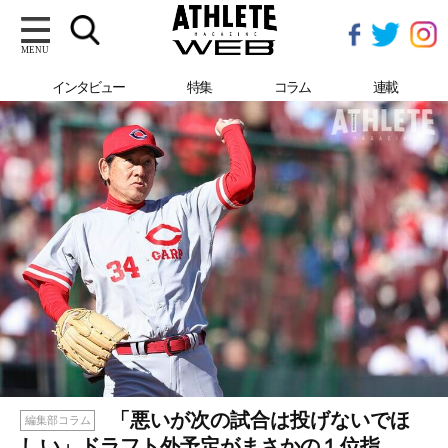
MENU
インタビュー
特集
コラム
連載
「悪いが次の試合は投げないでほ
編集部コラム
しい」ドラフト外予定がまさかの１位指