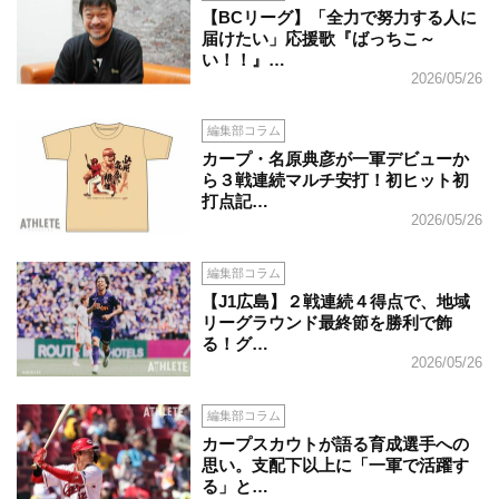
【BCリーグ】「全力で努力する人に
届けたい」応援歌『ばっちこ～
い！！』…
2026/05/26
編集部コラム
カープ・名原典彦が一軍デビューか
ら３戦連続マルチ安打！初ヒット初
打点記…
2026/05/26
編集部コラム
【J1広島】２戦連続４得点で、地域
リーグラウンド最終節を勝利で飾
る！グ…
2026/05/26
編集部コラム
カープスカウトが語る育成選手への
思い。支配下以上に「一軍で活躍す
る」と…