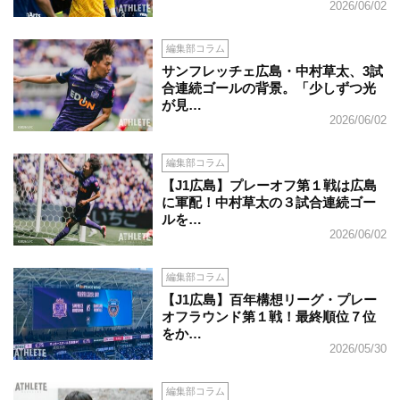
2026/06/02
編集部コラム
サンフレッチェ広島・中村草太、3試
合連続ゴールの背景。「少しずつ光
が見…
2026/06/02
編集部コラム
【J1広島】プレーオフ第１戦は広島
に軍配！中村草太の３試合連続ゴー
ルを…
2026/06/02
編集部コラム
【J1広島】百年構想リーグ・プレー
オフラウンド第１戦！最終順位７位
をか…
2026/05/30
編集部コラム