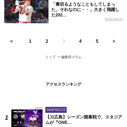
「裏切るようなこともしてしまっ
た。それなのに・・」大きく飛躍し
た202…
2026/05/22
1
2
3
4
5
トップ
編集部コラム
アクセスランキング
SANFRECCE
【J1広島】シーズン開幕戦で、スタジア
ムが『ONE…