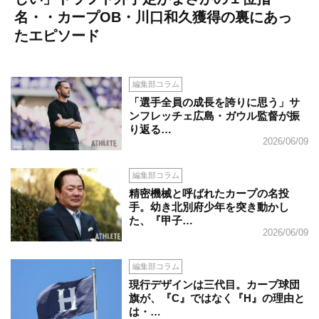
名・・カープOB・川口和久獲得の裏にあっ
たエピソード
編集部コラム
「選手全員の成長を誇りに思う」サ
ンフレッチェ広島・ガウル監督が振
り返る…
2026/06/09
編集部コラム
精密機械と呼ばれたカープの名投
手。幼き北別府少年を突き動かし
た、『甲子…
2026/06/09
編集部コラム
現行デザインは三代目。カープ球団
旗が、『C』ではなく『H』の理由と
は・…