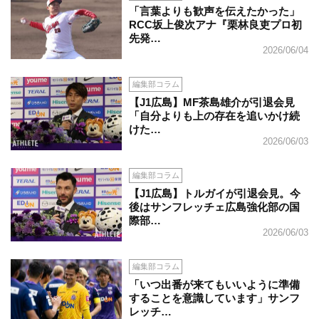
「言葉よりも歓声を伝えたかった」
RCC坂上俊次アナ『栗林良吏プロ初
先発…
2026/06/04
編集部コラム
【J1広島】MF茶島雄介が引退会見
「自分よりも上の存在を追いかけ続
けた…
2026/06/03
編集部コラム
【J1広島】トルガイが引退会見。今
後はサンフレッチェ広島強化部の国
際部…
2026/06/03
編集部コラム
「いつ出番が来てもいいように準備
することを意識しています」サンフ
レッチ…