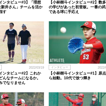
インタビュー#3】「理想
【小林樹斗インタビュー#2】数
は新井さん」チームを活か
の学びがあった初登板。一番の武
指す
である球に手応え
インタビュー
2022/03/19
2022/
インタビュー#2】これか
【小林樹斗インタビュー#1】原
どんなチームになるか。
ら始動。10代で放つ輝き
みでなりません