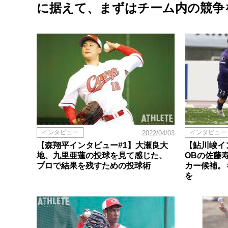
に据えて、まずはチーム内の競争
インタビュー
インタビュー
2022/04/03
【森翔平インタビュー#1】大瀬良大
【鮎川峻イ
地、九里亜蓮の投球を見て感じた、
OBの佐藤
プロで結果を残すための投球術
カー候補。
を