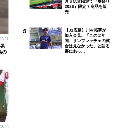
月６試合限定で『夏祭り
2026』限定７商品を販
売
【J1広島】川村拓夢が
加入会見。「この２年
03/21
間、サンフレッチェの試
林晃
合は見なかった」と語る
裏にあっ…
高の
03/20