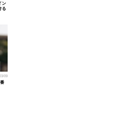
イン
ける
03/09
背番