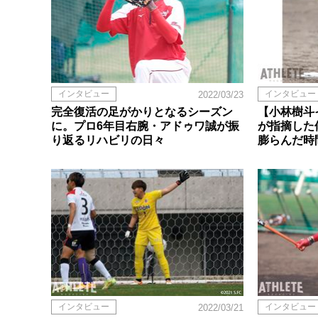
インタビュー
インタビュー
2022/03/23
完全復活の足がかりとなるシーズン
【小林樹斗
に。プロ6年目右腕・アドゥワ誠が振
が指摘した
り返るリハビリの日々
膨らんだ時
インタビュー
インタビュー
2022/03/21