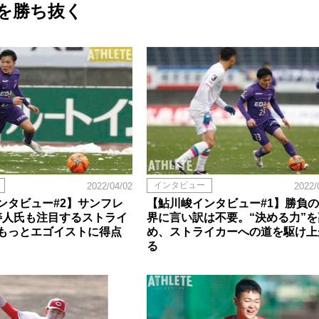
を勝ち抜く
インタビュー
2022/04/02
2022/
ンタビュー#2】サンフレ
【鮎川峻インタビュー#1】勝負
寿人氏も注目するストライ
界に言い訳は不要。“決める力”を
もっとエゴイストに得点
め、ストライカーへの道を駆け上
る