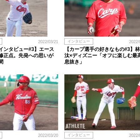
インタビュー
2022/03/21
2022/
インタビュー#3】エース
【カープ選手の好きなもの#3】
修正点。先発への思いが
汰×ディズニー「オフに楽しむ最
間
息抜き」
インタビュー
2022/03/20
2022/