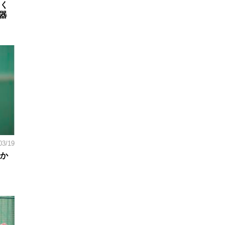
多く
器
03/19
点か