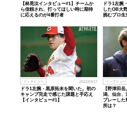
【林晃汰インタビュー#1】チームか
ドラ1左腕
ら信頼され、打ってほしい時に期待
したOB大
に応えるのが4番打者
挑むプロ生
インタビュー
インタビュー
2022/03/17
ドラ1左腕・黒原拓未を聞いた。初の
【野津田岳
キャンプ完走で感じた課題と手応え
潟、仙台、
【インタビュー#1】
プレーした
所は？