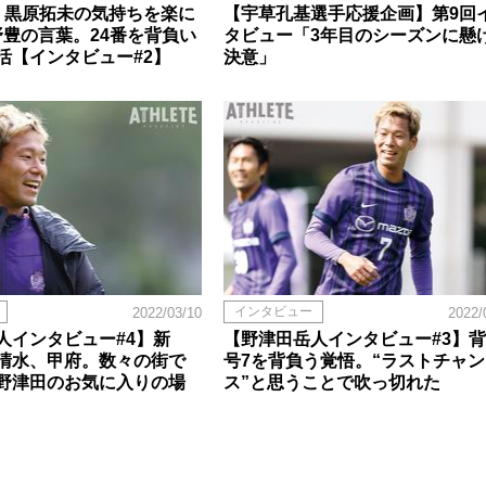
・黒原拓未の気持ちを楽に
【宇草孔基選手応援企画】第9回
野豊の言葉。24番を背負い
タビュー「3年目のシーズンに懸
活【インタビュー#2】
決意」
インタビュー
2022/03/10
2022/
人インタビュー#4】新
【野津田岳人インタビュー#3】
清水、甲府。数々の街で
号7を背負う覚悟。“ラストチャン
野津田のお気に入りの場
ス”と思うことで吹っ切れた