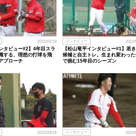
インタビュー
2022/03/19
2022/
ンタビュー#2】4年目スラ
【松山竜平インタビュー#1】若き
識する、理想の打球を飛
候補と自主トレ。生まれ変わった
アプローチ
で挑む15年目のシーズン
インタビュー
2022/03/18
2022/