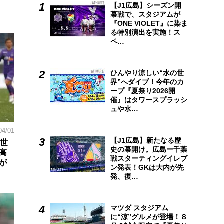
【J1広島】シーズン開
幕戦で、スタジアムが
『ONE VIOLET』に染ま
る特別演出を実施！ス
ペ…
ひんやり涼しい“水の世
界”へダイブ！今年のカ
ープ『夏祭り2026開
催』はタワースプラッシ
ュや水…
04/01
【J1広島】新たなる歴
の世
史の幕開け。広島ー千葉
高
戦スターティングイレブ
が
ン発表！GKは大内が先
発、復…
マツダ スタジアム
に“涼”グルメが登場！８