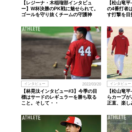
【レジーナ・木稲瑠那インタビュ
【松山竜平
ー】W杯決勝のPK戦に魅せられて。
の4番打者
ゴールを守り抜くチームの守護神
す打撃を目
インタビュー
インタビュー
2022/03/20
【林晃汰インタビュー#3】今季の目
【松山竜平
標はサードのレギュラーを勝ち取る
らカープが
こと。そして・・
正直、楽し