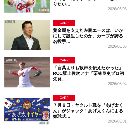
りたい…
2026/06/06
CARP
黄金期を支えた左腕エースは、いか
にして誕生したのか。カープが誇る
名投手…
2026/06/06
CARP
「言葉よりも歓声を伝えたかった」
RCC坂上俊次アナ『栗林良吏プロ初
先発…
2026/06/04
CARP
７月８日・ヤクルト戦を『あげ太く
ん』がジャック！あげ太くんによる
始球式…
2026/06/01