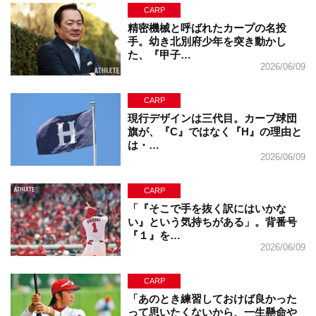
CARP
精密機械と呼ばれたカープの名投
手。幼き北別府少年を突き動かし
た、『甲子…
2026/06/09
CARP
現行デザインは三代目。カープ球団
旗が、『C』ではなく『H』の理由と
は・…
2026/06/09
CARP
「『そこで手を抜く訳にはいかな
い』という気持ちがある」。背番号
『１』を…
2026/06/09
CARP
「あのとき練習しておけば良かった
って思いたくないから、一生懸命や