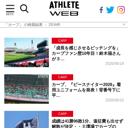
MENU
「カープ」 の検索結果 ： 2934件
CARP
「成長を感じさせるピッチングを」
カープファン歴10年目！鈴木福さん
が３…
2026/06/19
CARP
カープ、『ピースナイター2026』着
用ユニフォームを発表！背番号下に
平…
2026/06/16
CARP
成績は41勝96敗1分、遠征費も出せず
解散が決定・・土壇場でカープの