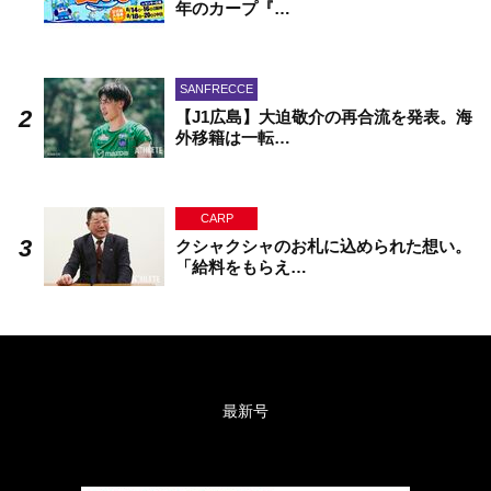
年のカープ『…
SANFRECCE
【J1広島】大迫敬介の再合流を発表。海
外移籍は一転…
CARP
クシャクシャのお札に込められた想い。
「給料をもらえ…
最新号