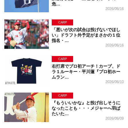
危…
2026/06/16
CARP
「悪いが次の試合は投げないでほし
い」ドラフト外予定がまさかの１位
指名・…
2026/06/16
CARP
右打席でプロ初アーチ！カープ、ド
ラ１ルーキー・平川蓮『プロ初ホー
ムラン…
2026/06/10
CARP
『もういいかな』と投げ出しそうに
なったことも・・・メジャーへ羽ば
たいた…
2026/06/09