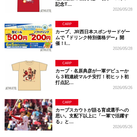
記念T…
2026/05/28
CARP
カープ、JR西日本スポンサードゲー
ムで『ドリンク特別価格デー』開
催！I…
2026/05/28
CARP
カープ・名原典彦が一軍デビューか
ら３戦連続マルチ安打！初ヒット初
打点記…
2026/05/26
CARP
カープスカウトが語る育成選手への
思い。支配下以上に「一軍で活躍す
る」と…
2026/05/26