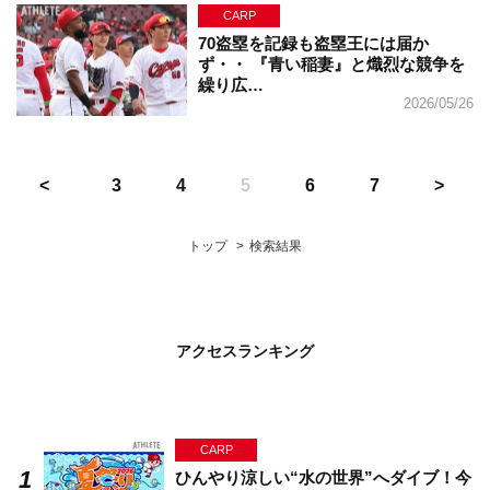
CARP
70盗塁を記録も盗塁王には届か
ず・・ 『青い稲妻』と熾烈な競争を
繰り広…
2026/05/26
3
4
5
6
7
トップ
検索結果
アクセスランキング
CARP
ひんやり涼しい“水の世界”へダイブ！今