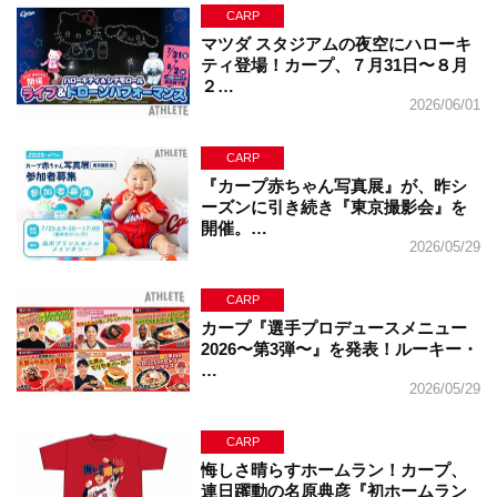
CARP
マツダ スタジアムの夜空にハローキ
ティ登場！カープ、７月31日〜８月
２…
2026/06/01
CARP
『カープ赤ちゃん写真展』が、昨シ
ーズンに引き続き『東京撮影会』を
開催。…
2026/05/29
CARP
カープ『選手プロデュースメニュー
2026〜第3弾〜』を発表！ルーキー・
…
2026/05/29
CARP
悔しさ晴らすホームラン！カープ、
連日躍動の名原典彦『初ホームラン