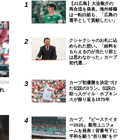
【J1広島】大迫敬介の
再合流を発表。海外移籍
は一転白紙も、「広島の
選手として貢献したい」
クシャクシャのお札に込
められた想い。「給料を
もらえるのが当たり前と
は思わなかった」カープ
初代選…
05/04
カープ初優勝を決定づけ
た伝説の3ラン。伝説の
れ
助っ人ゲイル・ホプキン
スが振り返る1975年
カープ、『ピースナイタ
ー2026』着用ユニフォ
ームを発表！背番号下に
平和を願う“折り鶴”をデ