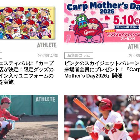
編集部コラム
2026/04/30
2026/
ェスティバルに『カープ
ピンクのスカイジェットバルーン
店が決定！限定グッズの
来場者全員にプレゼント！『Car
イン入りユニフォームの
Motherʼs Day2026』開催
を実施