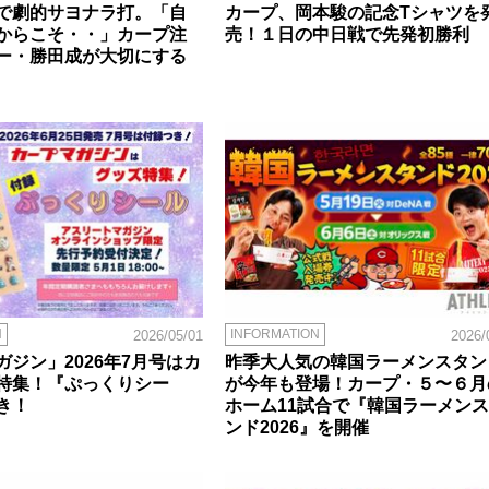
で劇的サヨナラ打。「自
カープ、岡本駿の記念Tシャツを
からこそ・・」カープ注
売！１日の中日戦で先発初勝利
ー・勝田成が大切にする
N
INFORMATION
2026/05/01
2026/
ジン」2026年7月号はカ
昨季大人気の韓国ラーメンスタン
特集！『ぷっくりシー
が今年も登場！カープ・５〜６月
き！
ホーム11試合で『韓国ラーメン
ンド2026』を開催