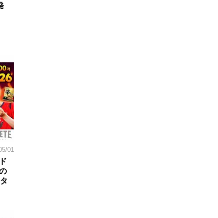
発
05/01
ド
の
スタ