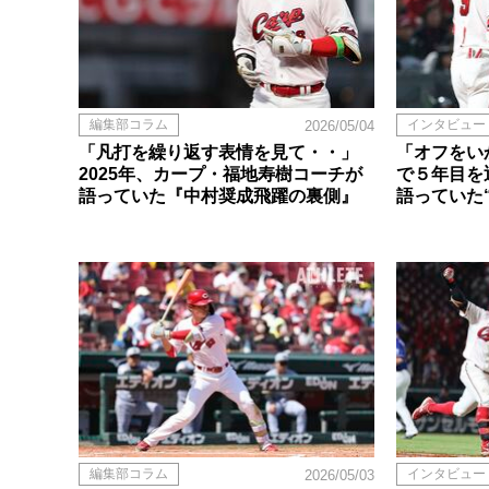
編集部コラム
インタビュー
2026/05/04
「凡打を繰り返す表情を見て・・」
「オフをい
2025年、カープ・福地寿樹コーチが
で５年目を
語っていた『中村奨成飛躍の裏側』
語っていた
編集部コラム
インタビュー
2026/05/03