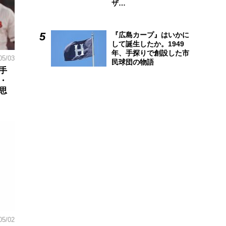
ザ…
『広島カープ』はいかに
して誕生したか。1949
年、手探りで創設した市
05/03
民球団の物語
手
・
思
05/02