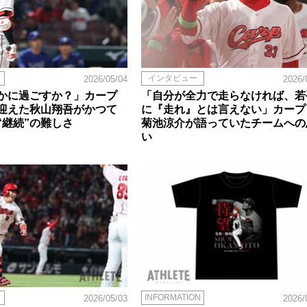
インタビュー
2026/05/04
2026/
かに過ごすか？」カープ
「自分が全力で走らなければ、若
迎えた秋山翔吾がかつて
に『走れ』とは言えない」カープ
“継続”の難しさ
菊池涼介が語っていたチームへの
い
INFORMATION
2026/05/03
2026/