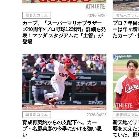
著名人コラム
著名人コラム
2026/04/30
カープ、『スーパーマリオブラザー
プロ７年目
ズ40周年×プロ野球12球団』詳細を発
ーは年々増
表！マツダ スタジアムに『土管』が
たカープ・
登場
編集部コラム
編集部コラム
2026/04/23
育成再契約からの支配下へ。カー
新天地でリ
プ・名原典彦の今季にかける強い思
覇を支えた
い
ていた、野