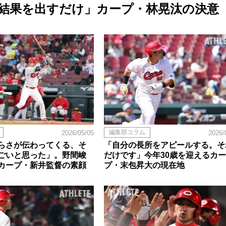
結果を出すだけ」カープ・林晃汰の決意
編集部コラム
2026/05/05
2026/
らさが伝わってくる、そ
「自分の長所をアピールする。そ
ごいと思った」。野間峻
だけです」今年30歳を迎えるカー
カープ・新井監督の素顔
プ・末包昇大の現在地