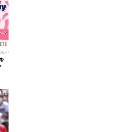
04/30
を
p