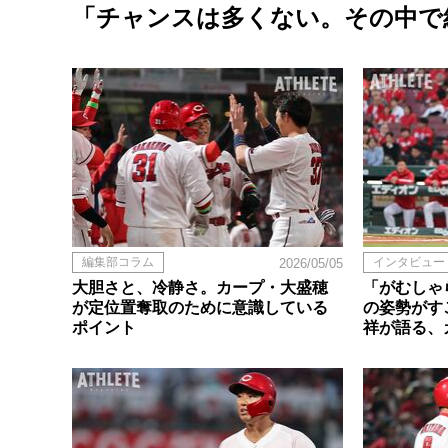
「チャンスは多くない。その中で
編集部コラム
インタビュー
2026/05/05
大胆さと、冷静さ。カープ・大盛穂
「がむしゃ
が定位置奪取のために意識している
の姿勢がす
ポイント
祥が語る、