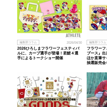
編集部コラム
編集部コラム
2026/04/30
2026ひろしまフラワーフェスティバ
フラワーフ
ルに、カープ選手が登場！若鯉４選
ブース』出
手によるトークショー開催
ほか直筆サ
抽選販売会