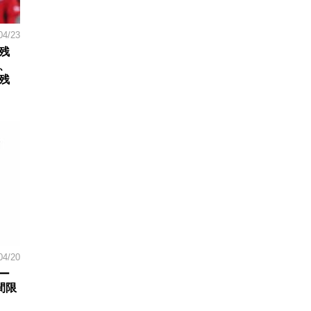
04/23
残
、
残
04/20
ー
間限