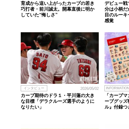
育成から這い上がったカープの若き
デビュー戦
巧打者・前川誠太。開幕直後に明か
分は小柄だ
していた“悔しさ”
目のルーキ
感覚
インタビュー
INFORMATIO
2026/05/02
カープ期待のドラ１・平川蓮の大き
「カープマガ
な目標「デラクルーズ選手のように
ープグッズ
なりたい」
ル』付録つ