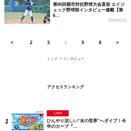
第95回都市対抗野球大会直前 エイジ
ェック野球部インタビュー連載【第
6…
2024/07/22
2
3
4
5
6
トップ
インタビュー
アクセスランキング
CARP
ひんやり涼しい“水の世界”へダイブ！今
年のカープ『…