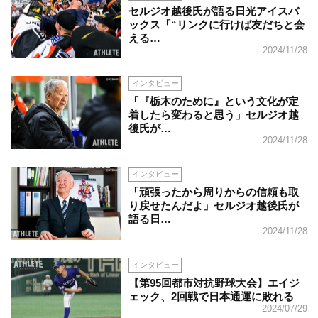
セルジオ越後氏が語る日光アイスバ
ックス「“リンクに行けば友だちと会
える…
2024/11/28
インタビュー
「『栃木のために』という文化が定
着したら変わると思う」セルジオ越
後氏が…
2024/11/28
インタビュー
「頑張ったから周りからの信頼も取
り戻せたんだよ」セルジオ越後氏が
語る日…
2024/11/28
インタビュー
【第95回都市対抗野球大会】エイジ
ェック、2回戦で日本通運に敗れる
2024/07/29