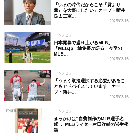
「いまの時代だからこそ『質より
量』を大事にしたい」カープ・新井
良太二軍…
2025/03/16
インタビュー
日本開幕で盛り上がるMLB。
「MLB.jp」編集長が語る、今季の
MLB…
2025/03/16
インタビュー
「うまく取捨選択する必要があるこ
ともアドバイスしています」カー
プ・新井…
2025/03/16
インタビュー
きっかけは“自費制作のMLB選手名
鑑”。MLBライター村田洋輔の誕生秘
話