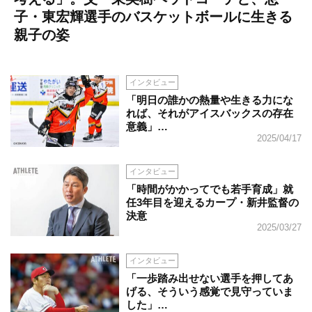
子・東宏輝選手のバスケットボールに生きる
親子の姿
インタビュー
「明日の誰かの熱量や生きる力にな
れば、それがアイスバックスの存在
意義」…
2025/04/17
インタビュー
「時間がかかってでも若手育成」就
任3年目を迎えるカープ・新井監督の
決意
2025/03/27
インタビュー
「一歩踏み出せない選手を押してあ
げる、そういう感覚で見守っていま
した」…