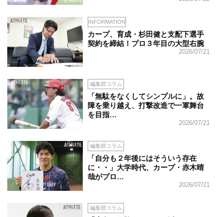
INFORMATION
カープ、育成・杉田健と支配下選手
契約を締結！プロ３年目の大型右腕
2026/07/21
編集部コラム
「無駄をなくしてシンプルに」。故
障を乗り越え、打撃改造で一軍舞台
を目指…
2026/07/21
編集部コラム
「自分も２年後にはそういう存在
に・・」大学時代、カープ・赤木晴
哉がプロ…
2026/07/21
編集部コラム