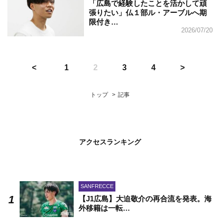
「広島で経験したことを活かして頑
張りたい」仏１部ル・アーブルへ期
限付き…
2026/07/20
1
2
3
4
トップ
記事
アクセスランキング
SANFRECCE
【J1広島】大迫敬介の再合流を発表。海
外移籍は一転…