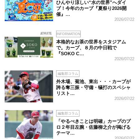
ひんやり涼しい“水の世界”へダイ
ブ！今年のカープ『夏祭り2026開
催』…
2026/07/22
INFORMATION
本格的なお茶の世界をスタジアム
で。カープ、８月の中日戦で
『SOKO C…
2026/07/22
編集部コラム
外木場、菊池、東出・・・カープが
誇る奪三振・守備・犠打のスペシャ
リスト…
2026/07/22
編集部コラム
「やるべきことは明確」カープのプ
ロ２年目左腕・佐藤柳之介が掲げる
テーマ…
2026/07/22