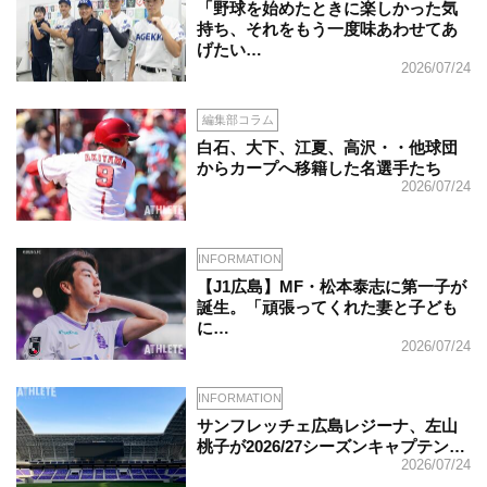
「野球を始めたときに楽しかった気
持ち、それをもう一度味あわせてあ
げたい…
2026/07/24
編集部コラム
白石、大下、江夏、高沢・・他球団
からカープへ移籍した名選手たち
2026/07/24
INFORMATION
【J1広島】MF・松本泰志に第一子が
誕生。「頑張ってくれた妻と子ども
に…
2026/07/24
INFORMATION
サンフレッチェ広島レジーナ、左山
桃子が2026/27シーズンキャプテン…
2026/07/24