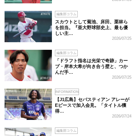
編集部コラム
スカウトとして菊池、床田、栗林ら
を担当。『亜大野球部史上、最も優
しい主…
2026/07/25
編集部コラム
「ドラフト指名は光栄で奇跡」カー
プ・岸本大希が向き合う壁と、つか
んだ手…
2026/07/25
INFORMATION
【J1広島】セバスティアン アレーが
Eピースで加入会見。「タイトル獲
得…
2026/07/24
編集部コラム