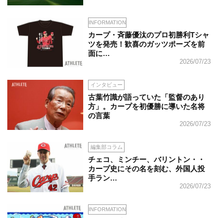
INFORMATION
カープ・斉藤優汰のプロ初勝利Tシャ
ツを発売！歓喜のガッツポーズを前
面に…
2026/07/23
インタビュー
古葉竹識が語っていた「監督のあり
方」。カープを初優勝に導いた名将
の言葉
2026/07/23
編集部コラム
チェコ、ミンチー、バリントン・・
カープ史にその名を刻む、外国人投
手ラン…
2026/07/23
INFORMATION