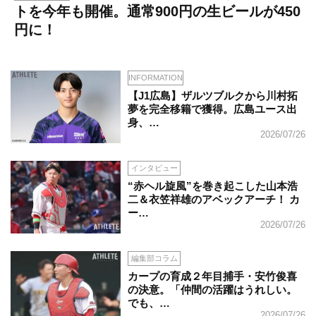
トを今年も開催。通常900円の生ビールが450
円に！
INFORMATION
【J1広島】ザルツブルクから川村拓
夢を完全移籍で獲得。広島ユース出
身、…
2026/07/26
インタビュー
“赤ヘル旋風”を巻き起こした山本浩
二＆衣笠祥雄のアベックアーチ！ カ
ー…
2026/07/26
編集部コラム
カープの育成２年目捕手・安竹俊喜
の決意。「仲間の活躍はうれしい。
でも、…
2026/07/26