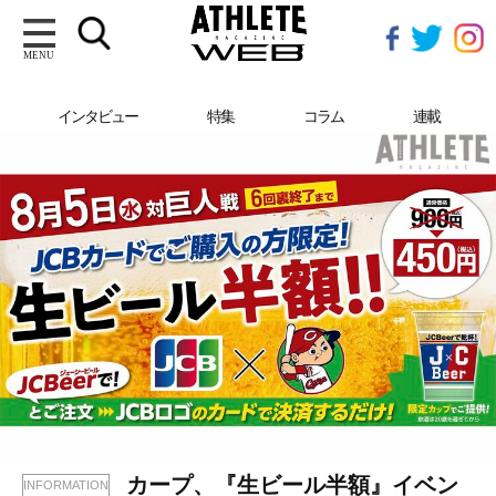
MENU
新着記事一覧
インタビュー
特集
コラム
連載
カープ、『生ビール半額』イベン
INFORMATION