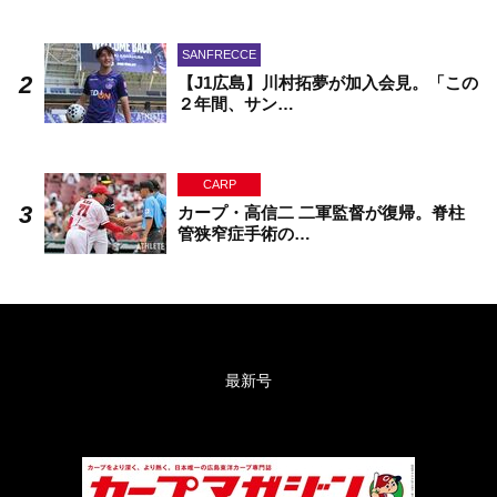
SANFRECCE
【J1広島】川村拓夢が加入会見。「この
２年間、サン…
CARP
カープ・高信二 二軍監督が復帰。脊柱
管狭窄症手術の…
最新号