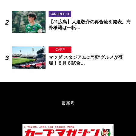
SANFRECCE
【J1広島】大迫敬介の再合流を発表。海
外移籍は一転…
CARP
マツダ スタジアムに“涼”グルメが登
場！８月６試合…
最新号