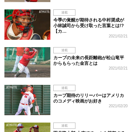
連載
今季の覚醒が期待される中村奨成が
小林誠司から受け取った言葉とは!?
【カ…
2021/02/21
連載
カープの未来の長距離砲が松山竜平
からもらった金言とは
2021/02/21
連載
カープ期待のリリーバーはアメリカ
のコメディ映画がお好き
2021/02/20
連載