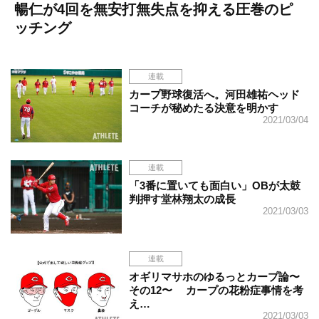
暢仁が4回を無安打無失点を抑える圧巻のピ
ッチング
連載
カープ野球復活へ。河田雄祐ヘッド
コーチが秘めたる決意を明かす
2021/03/04
連載
「3番に置いても面白い」OBが太鼓
判押す堂林翔太の成長
2021/03/03
連載
オギリマサホのゆるっとカープ論〜
その12〜 カープの花粉症事情を考
え…
2021/03/03