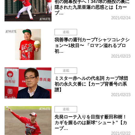
初の開幕投手へ！347球の熱投の裏に
隠された九里亜蓮の思惑とは【カー
プ…
2021/02/24
連載
我善導の週刊カープTシャツコレクシ
ョン〜1枚目〜 「ロマン溢れるプロ
初…
2021/02/23
連載
ミスター赤ヘルの代名詞 カープ球団
初の永久欠番に【カープ背番号の系
譜】
2021/02/23
連載
先発ローテ入りを目指す薮田和樹！
カギを握るのは新球“シュート”【カ
ープ…
2021/02/22