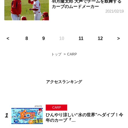
羽月隆太郎 大声でチームを鼓舞する
カープのムードメーカー
2021/02/19
8
9
10
11
12
トップ
CARP
アクセスランキング
CARP
ひんやり涼しい“水の世界”へダイブ！今
年のカープ『…