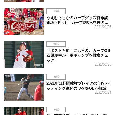
連載
うえむらちかのカープグッズ特命調
査班・File1 「カープ坊や×料理の…
2021/02/26
連載
「ポスト石原」にも言及。カープOB
石原慶幸が一軍キャンプを徹底チェ
ック！
2021/02/25
連載
2021年は野間峻祥ブレイクの年!? バ
ッティング進化のワケをOBが解説
2021/02/24
連載