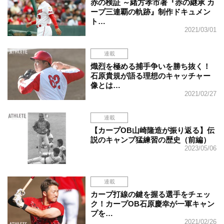
赤の検証 ～緒方孝市著『赤の継承 カ
ープ三連覇の軌跡』制作ドキュメン
ト…
2021/03/01
連載
熾烈を極める捕手争いを勝ち抜く！
石原貴規が語る理想のキャッチャー
像とは…
2021/02/27
連載
【カープOB山崎隆造が振り返る】伝
説のキャンプ猛練習の歴史（前編）
2023/05/06
連載
カープ打線の鍵を握る選手をチェッ
ク！カープOB石原慶幸が一軍キャン
プを…
2021/02/26