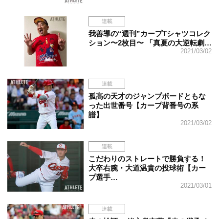
連載
我善導の“週刊”カープTシャツコレク
ション〜2枚目〜 「真夏の大逆転劇…
2021/03/02
連載
孤高の天才のジャンプボードともな
った出世番号【カープ背番号の系
譜】
2021/03/02
連載
こだわりのストレートで勝負する！
大卒右腕・大道温貴の投球術【カー
プ選手…
2021/03/01
連載