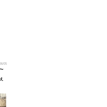
06/05
〜
え