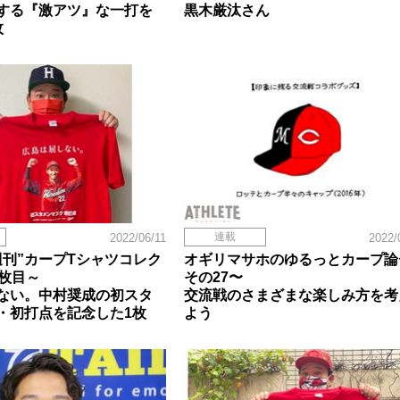
する『激アツ』な一打を
黒木厳汰さん
枚
連載
2022/06/11
2022/
週刊”カープTシャツコレク
オギリマサホのゆるっとカープ論
8枚目～
その27〜
ない。中村奨成の初スタ
交流戦のさまざまな楽しみ方を考
・初打点を記念した1枚
よう