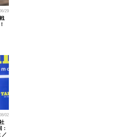
06/29
戦
！
08/02
社
回：
 ／