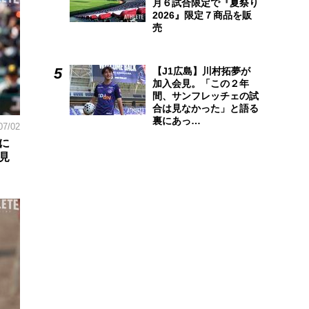
月６試合限定で『夏祭り
2026』限定７商品を販
売
【J1広島】川村拓夢が
加入会見。「この２年
間、サンフレッチェの試
合は見なかった」と語る
裏にあっ…
07/02
に
見