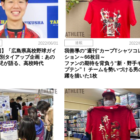
連載
2022/06/01
2022/
回】「広島県高校野球ガイ
我善導の“週刊”カープTシャツコ
」特別タイアップ企画：あの
ション～66枚目～
児が語る、高校時代
ファンの期待を背負う“新・野手
プテン”！ チームを勢いづける男
躍を描いた1枚