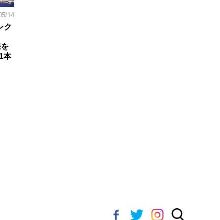
05/14
レク
来を
1本