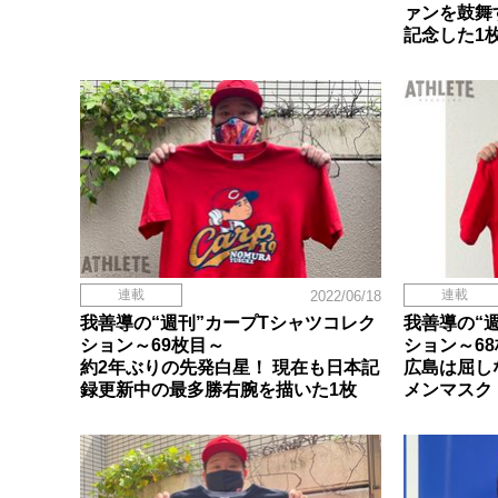
ァンを鼓舞
記念した1
連載
連載
2022/06/18
我善導の“週刊”カープTシャツコレク
我善導の“
ション～69枚目～
ション～6
約2年ぶりの先発白星！ 現在も日本記
広島は屈し
録更新中の最多勝右腕を描いた1枚
メンマスク