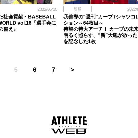
連載
2022/05/15
2022/
社会貢献・BASEBALL
我善導の“週刊”カープTシャツコ
e WORLD vol.16『選手会に
ション～64枚目～
の備え』
待望の特大アーチ！ カープの未
明るく照らす、“新”大砲が放った
を記念した1枚
5
6
7