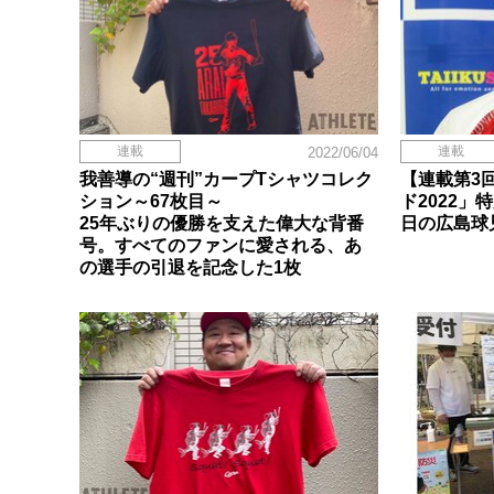
連載
連載
2022/06/04
我善導の“週刊”カープTシャツコレク
【連載第3
ション～67枚目～
ド2022
25年ぶりの優勝を支えた偉大な背番
日の広島球
号。すべてのファンに愛される、あ
の選手の引退を記念した1枚