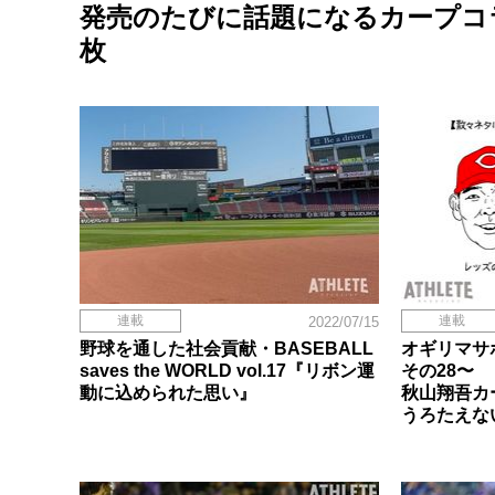
発売のたびに話題になるカープコ
枚
連載
連載
2022/07/15
野球を通した社会貢献・BASEBALL
オギリマサ
saves the WORLD vol.17『リボン運
その28〜
動に込められた思い』
秋山翔吾カ
うろたえな