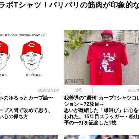
ラボTシャツ！バリバリの筋肉が印象的な
連載
2022/07/10
2022/
ホのゆるっとカープ論〜
我善導の“週刊”カープTシャツコ
ション～72枚目～
ープ入団で改めて思う、
思いが凝縮した「雄叫び」に心を
い心の保ち方
われた。15年目スラッガー・松
平の一打を記念した1枚