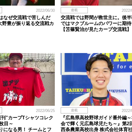
連載
2022/06/30
2022/
はなぜ交流戦で苦しんだ
交流戦では野間が救世主に。後半
B大野豊が振り返る交流戦カ
ではマクブルームのパワーに期待
【笘篠賢治が見たカープ交流戦】
連載
2022/06/25
2022/
週刊”カープTシャツコレク
『広島県高校野球ガイド番外編～
0枚目～
会で輝く元広島球児たち～』第2
りになる男！ チームとフ
西条農業高校出身 株式会社体育社