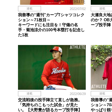
連載
連載
2022/07/02
我善導の“週刊”カープTシャツコレク
大瀬良大地
ション～71枚目～
のか？ O
キーワードにも注目を！守備の名
ープ投手陣
手・菊池涼介の100号本塁打を記念し
た1枚
連載
連載
2022/06/29
交流戦後の投手陣立て直しが急務。
我善導の“
「気持ちのこもった試合」が見た
ション～7
い。【大野豊が語るカープ投手陣】
やっぱり頼