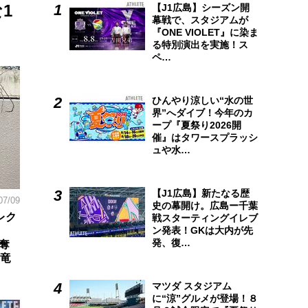
1
【J1広島】シーズン開
幕戦で、スタジアムが
『ONE VIOLET』に染ま
る特別演出を実施！ス
ペ…
ひんやり涼しい“水の世
界”へダイブ！今年のカ
ープ『夏祭り2026開
催』はタワースプラッシ
ュや水…
【J1広島】新たなる歴
07/09
史の幕開け。広島ー千葉
レク
戦スターティングイレブ
ン発表！GKは大内が先
発、復…
奪
山竜
マツダ スタジアム
に“涼”グルメが登場！８