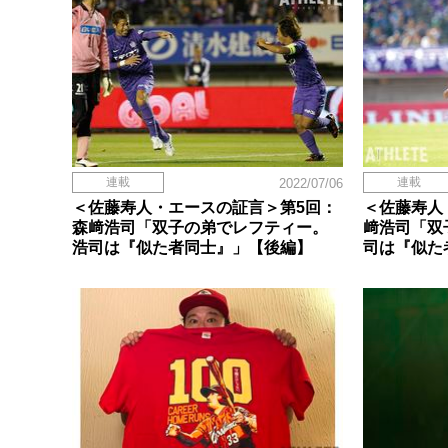
連載
連載
2022/07/06
＜佐藤寿人・エースの証言＞第5回：
＜佐藤寿人
森﨑浩司「双子の弟でレフティー。
﨑浩司「双
浩司は『似た者同士』」【後編】
司は『似た