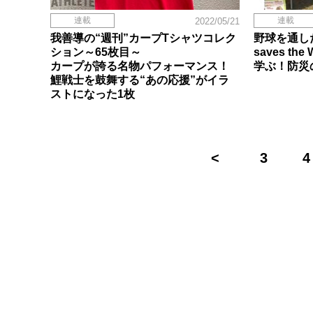
連載
連載
2022/05/21
我善導の“週刊”カープTシャツコレク
野球を通した
ション～65枚目～
saves th
カープが誇る名物パフォーマンス！
学ぶ！防災
鯉戦士を鼓舞する“あの応援”がイラ
ストになった1枚
3
4