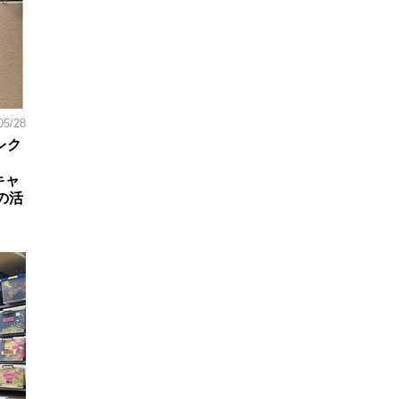
05/28
レク
キャ
の活