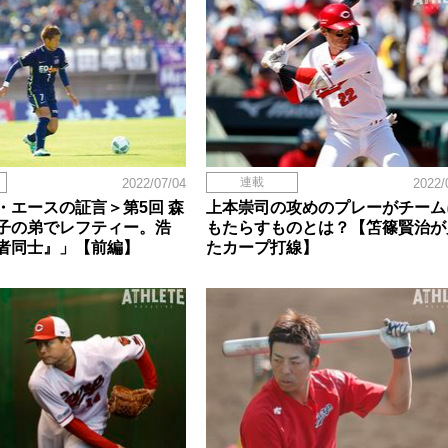
連載
2022/07/04
2022/
・エースの証言＞第5回 森
上本崇司の攻めのプレーがチーム
子の弟でレフティー。浩
もたらすものとは？【笘篠賢治が
者同士』」【前編】
たカープ打線】