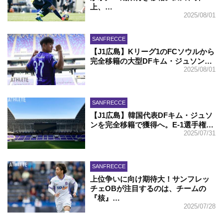
上、…
2025/08/01
SANFRECCE
【J1広島】Kリーグ1のFCソウルから
完全移籍の大型DFキム・ジュソン…
2025/08/01
SANFRECCE
【J1広島】韓国代表DFキム・ジュソ
ンを完全移籍で獲得へ。E-1選手権…
2025/07/31
SANFRECCE
上位争いに向け期待大！サンフレッ
チェOBが注目するのは、チームの
『核』…
2025/07/28