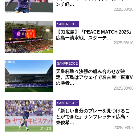
ンチ経…
2025/08/10
SANFRECCE
【J1広島】『PEACE MATCH 2025』
広島ー清水戦、スターテ…
2025/08/10
SANFRECCE
天皇杯準々決勝の組み合わせが決
定。広島はアウェイで名古屋ー東京V
の勝者…
2025/08/08
SANFRECCE
「新しい自分のプレーを見つけるこ
とができた」サンフレッチェ広島・
東俊希…
2025/08/07