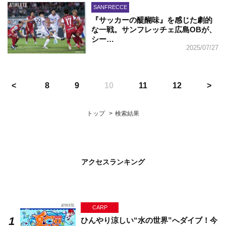
SANFRECCE
『サッカーの醍醐味』を感じた劇的
な一戦。サンフレッチェ広島OBが、
シー…
2025/07/27
8
9
10
11
12
トップ
検索結果
アクセスランキング
CARP
ひんやり涼しい“水の世界”へダイブ！今