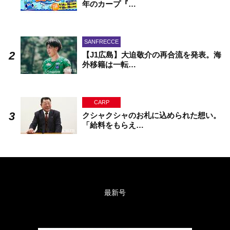
年のカープ『…
SANFRECCE
【J1広島】大迫敬介の再合流を発表。海
外移籍は一転…
CARP
クシャクシャのお札に込められた想い。
「給料をもらえ…
最新号