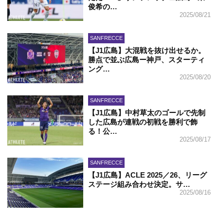
俊希の…
2025/08/21
SANFRECCE
【J1広島】大混戦を抜け出せるか。
勝点で並ぶ広島ー神戸、スターティ
ング…
2025/08/20
SANFRECCE
【J1広島】中村草太のゴールで先制
した広島が連戦の初戦を勝利で飾
る！公…
2025/08/17
SANFRECCE
【J1広島】ACLE 2025／26、リーグ
ステージ組み合わせ決定。サ…
2025/08/16