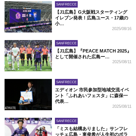
SANFRECCE
【J1広島】G大阪戦スターティング
イレブン発表！広島ユース・17歳の
小…
2025/08/16
SANFRECCE
【J1広島】『PEACE MATCH 2025』
として開催された広島ー…
2025/08/11
SANFRECCE
エディオン 市民参加型地域交流イベ
ント「ふれあいフェスタ」に森保一
代表…
2025/08/11
SANFRECCE
「ミスも結構ありました」サンフレ
ッチェ広島・東俊希が人生初のボラ