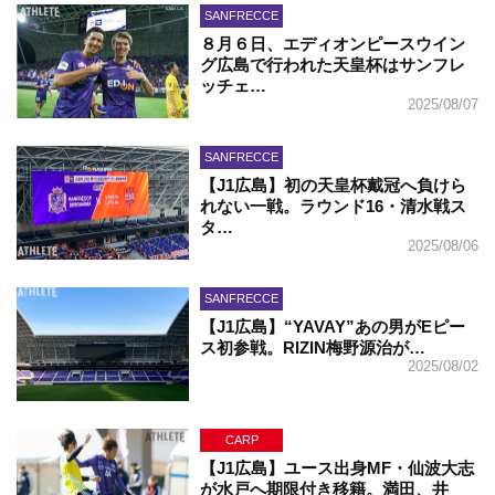
SANFRECCE
８月６日、エディオンピースウイン
グ広島で行われた天皇杯はサンフレ
ッチェ…
2025/08/07
SANFRECCE
【J1広島】初の天皇杯戴冠へ負けら
れない一戦。ラウンド16・清水戦ス
タ…
2025/08/06
SANFRECCE
【J1広島】“YAVAY”あの男がEピー
ス初参戦。RIZIN梅野源治が…
2025/08/02
CARP
【J1広島】ユース出身MF・仙波大志
が水戸へ期限付き移籍。満田、井