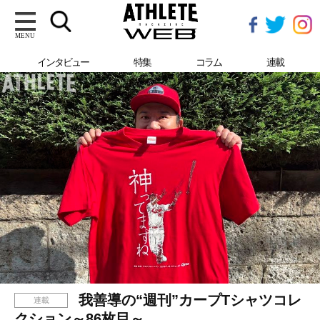
MENU
インタビュー
特集
コラム
連載
我善導の“週刊”カープTシャツコレ
連載
クション～86枚目～