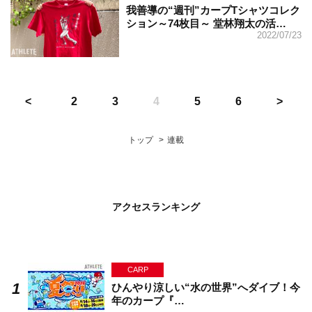
我善導の“週刊”カープTシャツコレク
ション～74枚目～ 堂林翔太の活…
2022/07/23
2
3
4
5
6
トップ
連載
アクセスランキング
CARP
ひんやり涼しい“水の世界”へダイブ！今
年のカープ『…