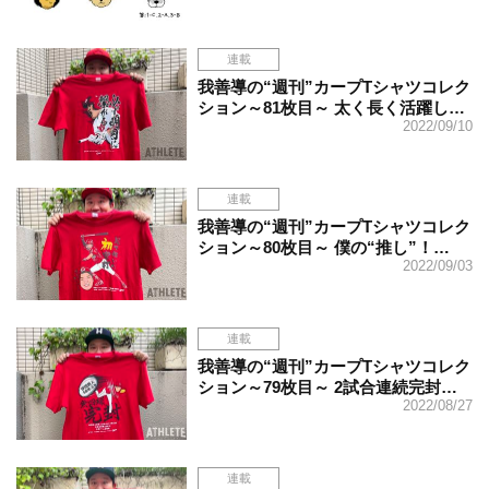
連載
我善導の“週刊”カープTシャツコレク
ション～81枚目～ 太く長く活躍し…
2022/09/10
連載
我善導の“週刊”カープTシャツコレク
ション～80枚目～ 僕の“推し”！…
2022/09/03
連載
我善導の“週刊”カープTシャツコレク
ション～79枚目～ 2試合連続完封…
2022/08/27
連載