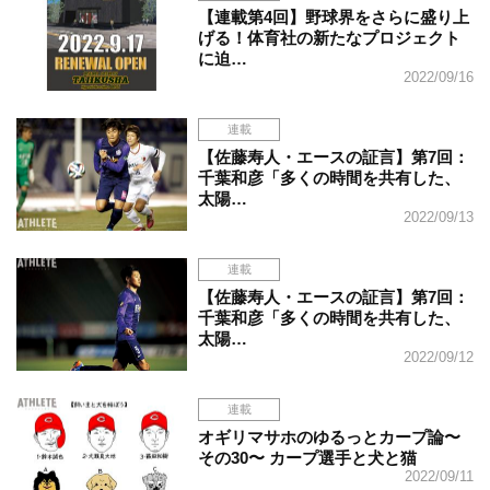
【連載第4回】野球界をさらに盛り上
げる！体育社の新たなプロジェクト
に迫…
2022/09/16
連載
【佐藤寿人・エースの証言】第7回：
千葉和彦「多くの時間を共有した、
太陽…
2022/09/13
連載
【佐藤寿人・エースの証言】第7回：
千葉和彦「多くの時間を共有した、
太陽…
2022/09/12
連載
オギリマサホのゆるっとカープ論〜
その30〜 カープ選手と犬と猫
2022/09/11