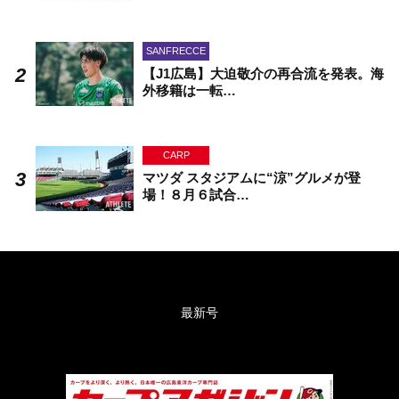
SANFRECCE
【J1広島】大迫敬介の再合流を発表。海
外移籍は一転…
CARP
マツダ スタジアムに“涼”グルメが登
場！８月６試合…
最新号