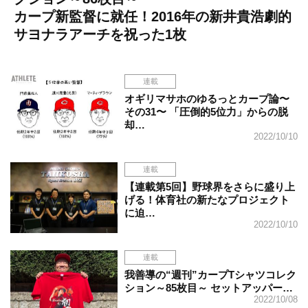
カープ新監督に就任！2016年の新井貴浩劇的
サヨナラアーチを祝った1枚
連載
オギリマサホのゆるっとカープ論〜
その31〜 「圧倒的5位力」からの脱
却…
2022/10/10
連載
【連載第5回】野球界をさらに盛り上
げる！体育社の新たなプロジェクト
に迫…
2022/10/10
連載
我善導の“週刊”カープTシャツコレク
ション～85枚目～ セットアッパー…
2022/10/08