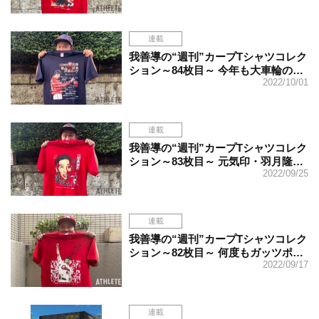
連載
我善導の“週刊”カープTシャツコレク
ション～84枚目～ 今年も大車輪の…
2022/10/01
連載
我善導の“週刊”カープTシャツコレク
ション～83枚目～ 元気印・羽月隆…
2022/09/25
連載
我善導の“週刊”カープTシャツコレク
ション～82枚目～ 何度もガッツポ…
2022/09/17
連載