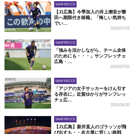
SANFRECCE
【J1広島】今季加入の井上潮音が磐
田へ期限付き移籍。「悔しい気持ち
でい…
2025/07/03
SANFRECCE
「強みを活かしながら、チーム全体
のためにも・・・」サンフレッチェ
広島・…
2025/07/02
SANFRECCE
「アジアの女子サッカーをけん引す
る存在に」近賀ゆかりがサンフレッ
チェ広…
2025/06/30
SANFRECCE
【J1広島】新井直人のゴラッソが飛
び出すも・・名古屋に苦しい敗戦