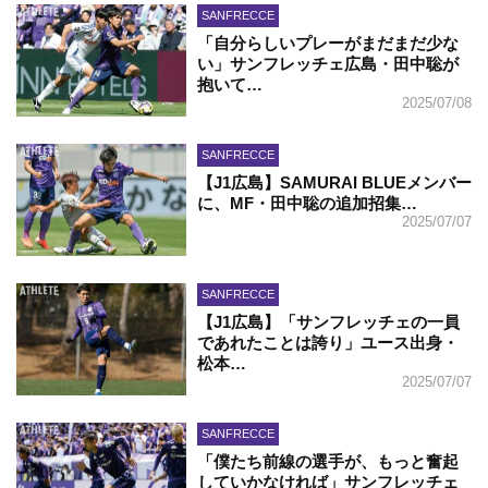
SANFRECCE
「自分らしいプレーがまだまだ少な
い」サンフレッチェ広島・田中聡が
抱いて…
2025/07/08
SANFRECCE
【J1広島】SAMURAI BLUEメンバー
に、MF・田中聡の追加招集…
2025/07/07
SANFRECCE
【J1広島】「サンフレッチェの一員
であれたことは誇り」ユース出身・
松本…
2025/07/07
SANFRECCE
「僕たち前線の選手が、もっと奮起
していかなければ」サンフレッチェ