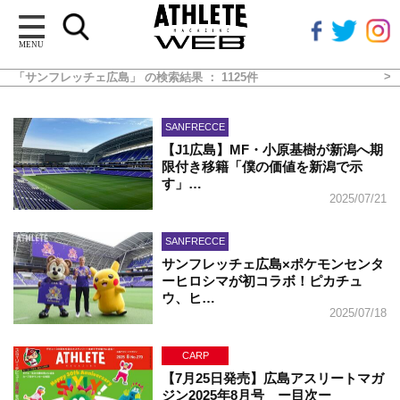
MENU
「サンフレッチェ広島」 の検索結果 ： 1125件
SANFRECCE
【J1広島】MF・小原基樹が新潟へ期
限付き移籍「僕の価値を新潟で示
す」…
2025/07/21
SANFRECCE
サンフレッチェ広島×ポケモンセンタ
ーヒロシマが初コラボ！ピカチュ
ウ、ヒ…
2025/07/18
CARP
【7月25日発売】広島アスリートマガ
ジン2025年8月号 ー目次ー