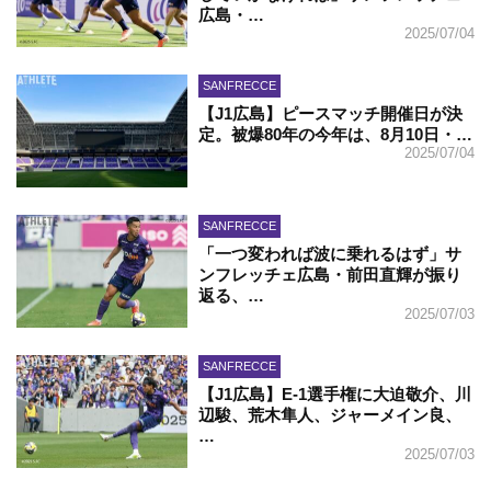
広島・…
2025/07/04
SANFRECCE
【J1広島】ピースマッチ開催日が決
定。被爆80年の今年は、8月10日・…
2025/07/04
SANFRECCE
「一つ変われば波に乗れるはず」サ
ンフレッチェ広島・前田直輝が振り
返る、…
2025/07/03
SANFRECCE
【J1広島】E-1選手権に大迫敬介、川
辺駿、荒木隼人、ジャーメイン良、
…
2025/07/03