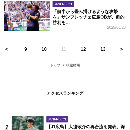
SANFRECCE
「前半から畳み掛けるような攻撃
を」サンフレッチェ広島OBが、劇的
勝利を…
2025/06/28
9
10
11
12
13
トップ
検索結果
アクセスランキング
SANFRECCE
【J1広島】大迫敬介の再合流を発表。海