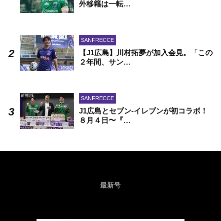
外移籍は一転…
SANFRECCE
【J1広島】川村拓夢が加入会見。「この
２年間、サン…
SANFRECCE
J1広島とセブン-イレブンが初コラボ！
８月４日〜『…
最新号