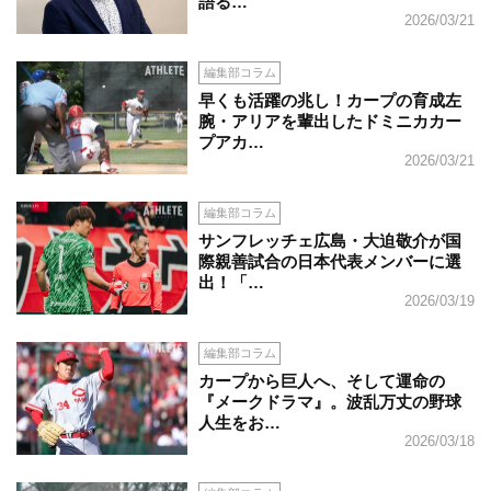
語る…
2026/03/21
編集部コラム
早くも活躍の兆し！カープの育成左
腕・アリアを輩出したドミニカカー
プアカ…
2026/03/21
編集部コラム
サンフレッチェ広島・大迫敬介が国
際親善試合の日本代表メンバーに選
出！「…
2026/03/19
編集部コラム
カープから巨人へ、そして運命の
『メークドラマ』。波乱万丈の野球
人生をお…
2026/03/18