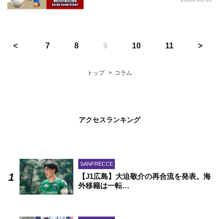
7
8
9
10
11
トップ
コラム
アクセスランキング
SANFRECCE
【J1広島】大迫敬介の再合流を発表。海
外移籍は一転…