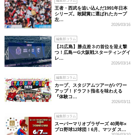
編集部コラム
王者・西武を追い込んだ1991年日本
シリーズ。敢闘賞に選ばれたカープ
左…
2026/03/16
編集部コラム
【J1広島】勝点差３の首位を迎え撃
つ！広島ーG大阪戦スターティングイ
レ…
2026/03/14
編集部コラム
カープ、スタジアムツアーがパワー
アップ！ドラフト指名を味わえる
『体験コ…
2026/03/11
編集部コラム
スーパーマリオブラザーズ 40周年×
プロ野球12球団！6月、マツダ ス…
2026/03/10