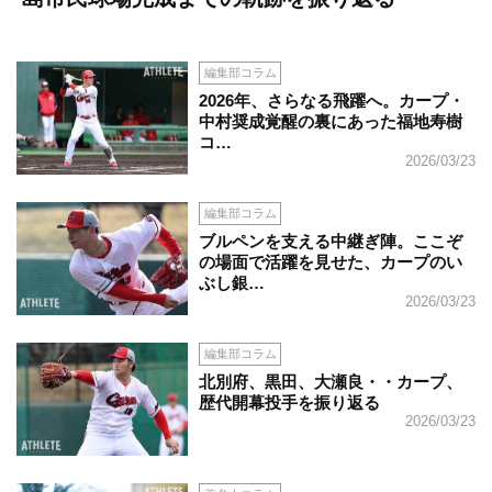
編集部コラム
2026年、さらなる飛躍へ。カープ・
中村奨成覚醒の裏にあった福地寿樹
コ…
2026/03/23
編集部コラム
ブルペンを支える中継ぎ陣。ここぞ
の場面で活躍を見せた、カープのい
ぶし銀…
2026/03/23
編集部コラム
北別府、黒田、大瀬良・・カープ、
歴代開幕投手を振り返る
2026/03/23