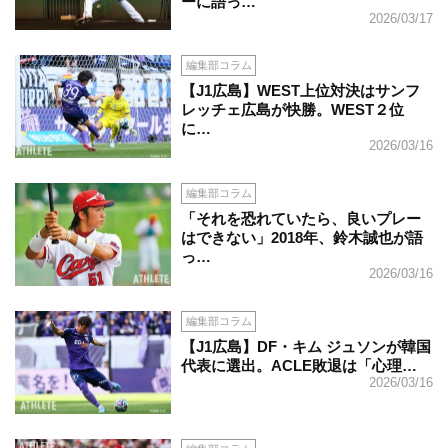
ーに語っ…
2026/03/17
編集部コラム
【J1広島】WEST上位対決はサンフ
レッチェ広島が快勝。WEST２位
に…
2026/03/16
編集部コラム
「それを恐れていたら、良いプレー
はできない」2018年、鈴木誠也が語
っ…
2026/03/16
編集部コラム
【J1広島】DF・キム ジュソンが韓国
代表に選出。ACLE敗退は「心理…
2026/03/16