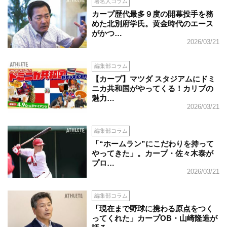
著名人コラム
カープ歴代最多９度の開幕投手を務
めた北別府学氏。黄金時代のエース
がかつ…
2026/03/21
編集部コラム
【カープ】マツダ スタジアムにドミ
ニカ共和国がやってくる！カリブの
魅力…
2026/03/21
編集部コラム
「“ホームラン”にこだわりを持って
やってきた」。カープ・佐々木泰が
プロ…
2026/03/21
編集部コラム
「現在まで野球に携わる原点をつく
ってくれた」カープOB・山崎隆造が