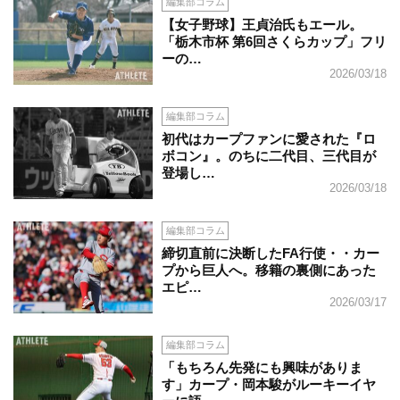
編集部コラム
【女子野球】王貞治氏もエール。
「栃木市杯 第6回さくらカップ」フリ
ーの…
2026/03/18
編集部コラム
初代はカープファンに愛された『ロ
ボコン』。のちに二代目、三代目が
登場し…
2026/03/18
編集部コラム
締切直前に決断したFA行使・・カー
プから巨人へ。移籍の裏側にあった
エピ…
2026/03/17
編集部コラム
「もちろん先発にも興味がありま
す」カープ・岡本駿がルーキーイヤ