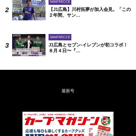
SANFRECCE
【J1広島】川村拓夢が加入会見。「この
２年間、サン…
SANFRECCE
J1広島とセブン-イレブンが初コラボ！
８月４日〜『…
最新号