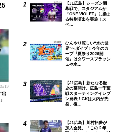
【J1広島】シーズン開
5
幕戦で、スタジアムが
『ONE VIOLET』に染ま
る特別演出を実施！ス
ペ…
ひんやり涼しい“水の世
界”へダイブ！今年のカ
ープ『夏祭り2026開
催』はタワースプラッシ
ュや水…
【J1広島】新たなる歴
05/19
史の幕開け。広島ー千葉
“出
戦スターティングイレブ
ン発表！GKは大内が先
4』
発、復…
【J1広島】川村拓夢が
加入会見。「この２年