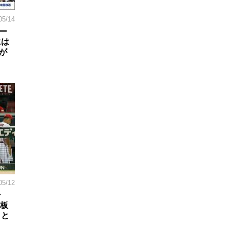
05/14
ー
には
が
05/12
ー
登板
こと