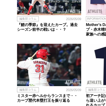
編集部コラム
INFORMATIO
2026/05/09
『鯉の季節』を迎えたカープ。過去
Motherʼ
シーズン前半の戦いは・・？
プ・赤木晴
家族への感
編集部コラム
編集部コラム
2026/05/09
ミスター赤ヘルからランスまで・・
初アーチ記
カープ歴代本塁打王を振り返る
ら這い上が
れるカープ