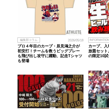
編集部コラム
INFORMATIO
2026/05/18
プロ４年目のカープ・辰見鴻之介が
カープ、入
初安打！チームを救うビッグプレー
放題セット
も飛び出し攻守に躍動、記念Tシャツ
の限定10試
も登場