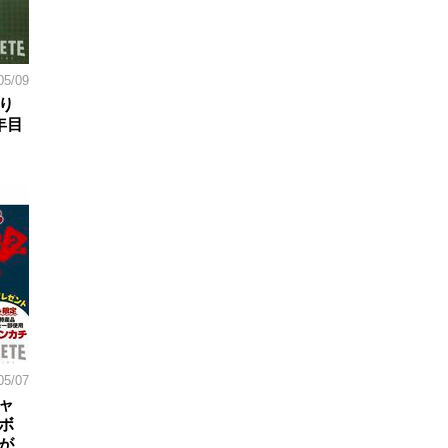
05/09
り
年目
05/07
ャ
ボ
が