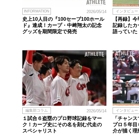
INFORMATION
インタビュー
2026/05/14
史上10人目の『100セーブ100ホール
【再録】今
ド』達成！カープ・中﨑翔太の記念
記録したカ
グッズを期間限定で発売
語っていた
編集部コラム
インタビュー
2026/05/14
１試合６盗塁のプロ野球記録をマー
「チャンス
ク！カープ史にその名を刻む代走の
プロ５年目
スペシャリスト
介が描く理