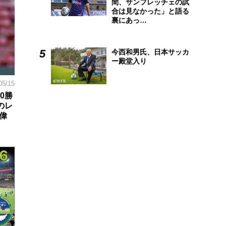
間、サンフレッチェの試
合は見なかった」と語る
裏にあっ…
今西和男氏、日本サッカ
ー殿堂入り
05/15
0勝
のレ
偉