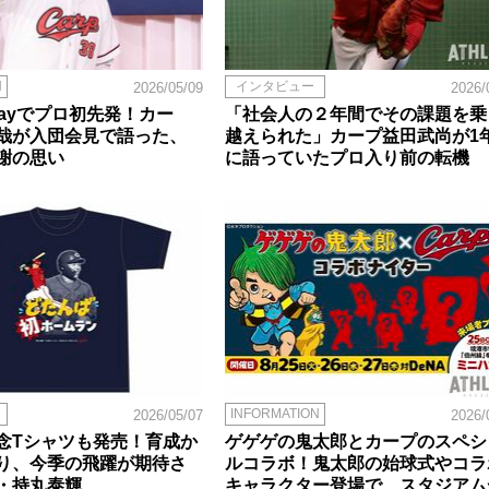
N
インタビュー
2026/05/09
2026/
s Dayでプロ初先発！カー
「社会人の２年間でその課題を乗
哉が入団会見で語った、
越えられた」カープ益田武尚が1
謝の思い
に語っていたプロ入り前の転機
INFORMATION
2026/05/07
2026/
念Tシャツも発売！育成か
ゲゲゲの鬼太郎とカープのスペシ
り、今季の飛躍が期待さ
ルコラボ！鬼太郎の始球式やコラ
・持丸泰輝
キャラクター登場で、スタジアム