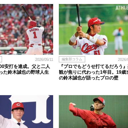
編集部コラム
2026/05/11
2026/
500安打を達成。父と二人
『プロでもどうせ打てるだろう』
った鈴木誠也の野球人生
観が焦りに代わった1年目。19歳
の鈴木誠也が語ったプロの壁