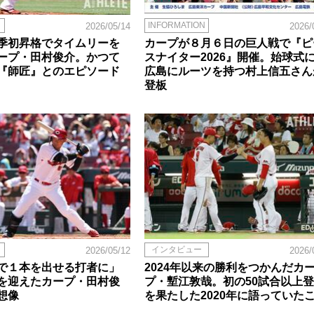
INFORMATION
2026/05/14
2026/
季初昇格でタイムリーを
カープが８月６日の巨人戦で『ピ
ープ・田村俊介。かつて
スナイター2026』開催。始球式
『師匠』とのエピソード
広島にルーツを持つ村上信五さん
登板
インタビュー
2026/05/12
2026/
で１本を出せる打者に」
2024年以来の勝利をつかんだカ
を迎えたカープ・田村俊
プ・塹江敦哉。初の50試合以上
想像
を果たした2020年に語っていた