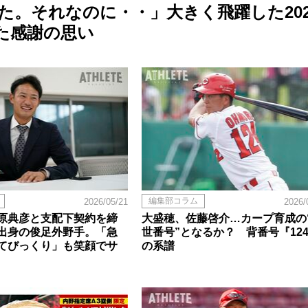
。それなのに・・」大きく飛躍した202
た感謝の思い
編集部コラム
2026/05/21
2026/
原典彦と支配下契約を締
大盛穂、佐藤啓介…カープ育成の
出身の俊足外野手。「急
世番号”となるか？ 背番号『12
てびっくり」も笑顔でサ
の系譜