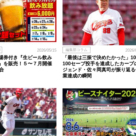
N
編集部コラム
2026/05/15
2026/
場券付き『生ビール飲み
「最後は三振で決めたかった」10
』を販売！５〜７月開催
100セーブ投手を達成したカープ
合
ジェンド・佐々岡真司が振り返る
業達成の瞬間