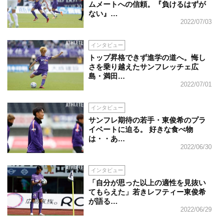
ムメートへの信頼。『負けるはずが
ない』…
2022/07/03
インタビュー
トップ昇格できず進学の道へ。悔し
さを乗り越えたサンフレッチェ広
島・満田…
2022/07/01
インタビュー
サンフレ期待の若手・東俊希のプラ
イベートに迫る。 好きな食べ物
は・・あ…
2022/06/30
インタビュー
「自分が思った以上の適性を見抜い
てもらえた」若きレフティー東俊希
が語る…
2022/06/29