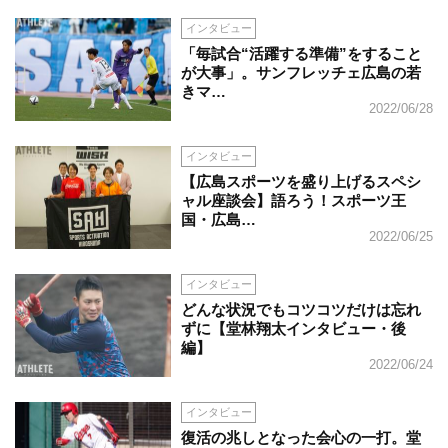
インタビュー
「毎試合“活躍する準備”をすること
が大事」。サンフレッチェ広島の若
きマ…
2022/06/28
インタビュー
【広島スポーツを盛り上げるスペシ
ャル座談会】語ろう！スポーツ王
国・広島…
2022/06/25
インタビュー
どんな状況でもコツコツだけは忘れ
ずに【堂林翔太インタビュー・後
編】
2022/06/24
インタビュー
復活の兆しとなった会心の一打。堂