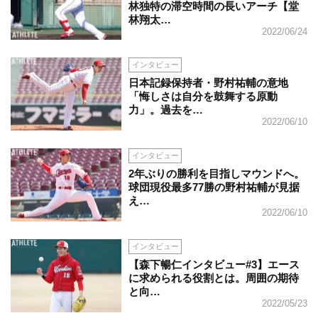
林独特の滞空時間の長いアーチ【堂
林翔太…
2022/06/24
インタビュー
日本記録保持者・野村祐輔の意地
「悔しさは自分を鼓舞する原動
力」。過去を…
2022/06/10
インタビュー
2年ぶりの勝利を目指しマウンドへ。
球団現役最多77勝の野村祐輔が見据
え…
2022/06/10
インタビュー
【森下暢仁インタビュー#3】エース
に求められる役割とは。周囲の期待
と向…
2022/05/23