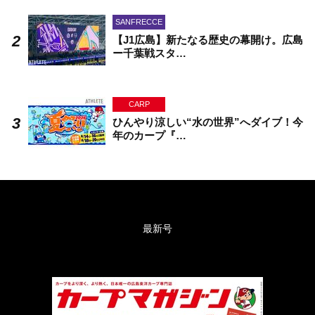
SANFRECCE
【J1広島】新たなる歴史の幕開け。広島
ー千葉戦スタ…
CARP
ひんやり涼しい“水の世界”へダイブ！今
年のカープ『…
最新号