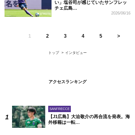
い」塩谷司が感じていたサンフレッ
チェ広島…
2026/06/16
1
2
3
4
5
トップ
インタビュー
アクセスランキング
SANFRECCE
【J1広島】大迫敬介の再合流を発表。海
外移籍は一転…