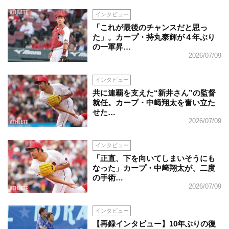
インタビュー
「これが最後のチャンスだと思っ
た」。カープ・持丸泰輝が４年ぶり
の一軍昇…
2026/07/09
インタビュー
共に連覇を支えた“新井さん”の監督
就任。カープ・中﨑翔太を奮い立た
せた…
2026/07/09
インタビュー
「正直、下を向いてしまいそうにも
なった」カープ・中﨑翔太が、二度
の手術…
2026/07/09
インタビュー
【再録インタビュー】10年ぶりの復