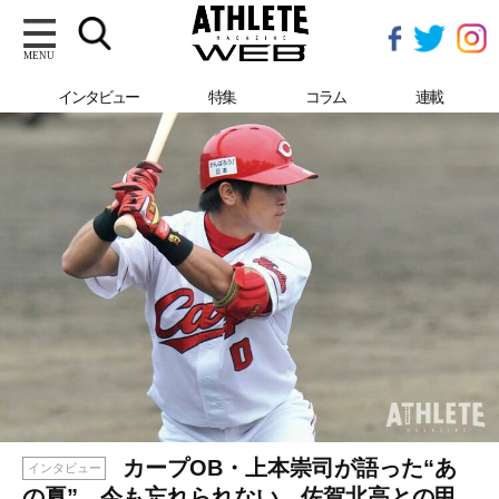
MENU
インタビュー
特集
コラム
連載
カープOB・上本崇司が語った“あ
インタビュー
の夏”。今も忘れられない、佐賀北高との甲