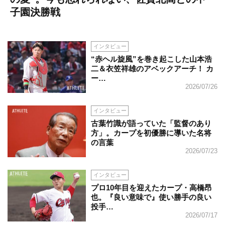
子園決勝戦
インタビュー
“赤ヘル旋風”を巻き起こした山本浩
二＆衣笠祥雄のアベックアーチ！ カ
ー…
2026/07/26
インタビュー
古葉竹識が語っていた「監督のあり
方」。カープを初優勝に導いた名将
の言葉
2026/07/23
インタビュー
プロ10年目を迎えたカープ・高橋昂
也。『良い意味で』使い勝手の良い
投手…
2026/07/17