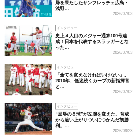
帰を果たしたサンフレッチェ広島・
浅野…
2026/07/03
インタビュー
史上４人目のメジャー通算100号達
成！日本を代表するスラッガーとな
った…
2026/07/03
インタビュー
「全てを変えなければいけない」。
2010年、低迷続くカープの新指揮官
と…
2026/07/02
インタビュー
“屈辱の８球”が左腕を変えた。育成
から這い上がりついにつかんだ初勝
利。…
2026/06/23