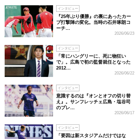
インタビュー
『25年ぶり優勝』の裏にあったカー
プ打撃陣の変化。当時の石井琢朗コ
ーチ…
2026/06/23
インタビュー
「常にハングリーに、死に物狂い
で」。広島で初の監督就任となった
2012…
2026/06/22
インタビュー
意識するのは『オンとオフの切り替
え』。サンフレッチェ広島・塩谷司
のプレ…
2026/06/17
インタビュー
「要因は新スタジアムだけではな