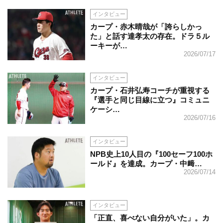
インタビュー
カープ・赤木晴哉が「誇らしかっ
た」と話す達孝太の存在。ドラ５ル
ーキーが…
2026/07/17
インタビュー
カープ・石井弘寿コーチが重視する
『選手と同じ目線に立つ』コミュニ
ケーシ…
2026/07/16
インタビュー
NPB史上10人目の『100セーフ100ホ
ールド』を達成。カープ・中﨑…
2026/07/14
インタビュー
「正直、喜べない自分がいた」。カ