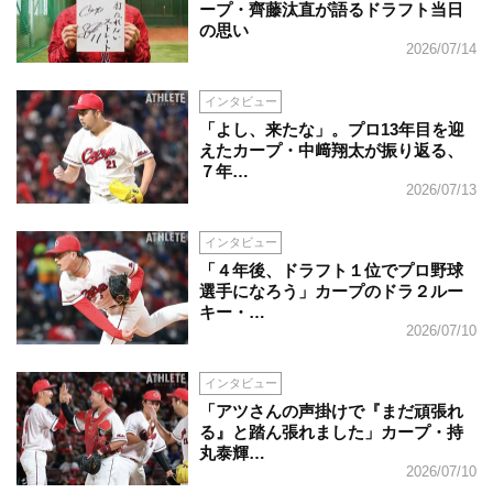
ープ・齊藤汰直が語るドラフト当日
の思い
2026/07/14
インタビュー
「よし、来たな」。プロ13年目を迎
えたカープ・中﨑翔太が振り返る、
７年…
2026/07/13
インタビュー
「４年後、ドラフト１位でプロ野球
選手になろう」カープのドラ２ルー
キー・…
2026/07/10
インタビュー
「アツさんの声掛けで『まだ頑張れ
る』と踏ん張れました」カープ・持
丸泰輝…
2026/07/10